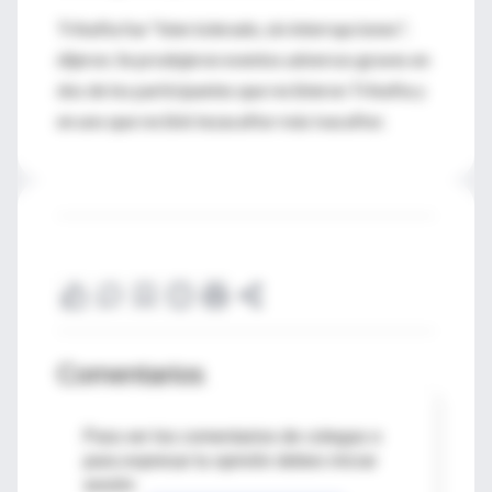
Trikafta fue "bien tolerado, sin interrupciones",
dijeron. Se produjeron eventos adversos graves en
dos de los participantes que recibieron Trikafta y
en uno que recibió tezacaftor más ivacaftor.
Comentarios
Para ver los comentarios de colegas o
para expresar tu opinión debes iniciar
sesión