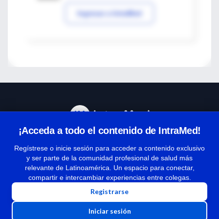
Ingresar a IntraMed
¡Acceda a todo el contenido de IntraMed!
Centro de Ayuda
Regístrese o inicie sesión para acceder a contenido exclusivo
y ser parte de la comunidad profesional de salud más
relevante de Latinoamérica. Un espacio para conectar,
Términos y condiciones
compartir e intercambiar experiencias entre colegas.
| Políticas de privacidad
Registrarse
| Todos los derechos reservados | Copyright 1997-2026
Iniciar sesión