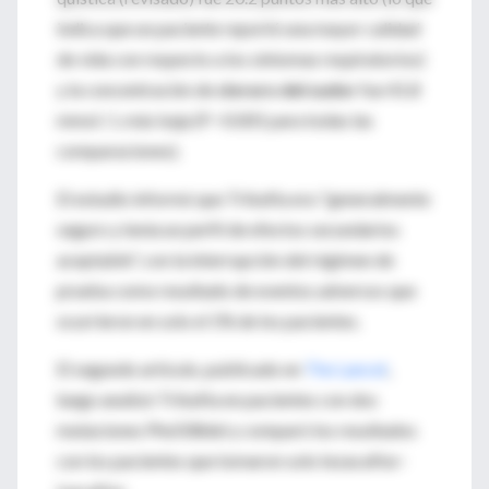
indica que un paciente reportó una mayor calidad
de vida con respecto a los síntomas respiratorios)
y la concentración de
cloruro del sudor
fue 41.8
mmol / L más baja (P <0.001 para todas las
comparaciones).
El estudio informó que Trikafta era "generalmente
seguro y tenía un perfil de efectos secundarios
aceptable", con la interrupción del régimen de
prueba como resultado de eventos adversos que
ocurrieron en solo el 1% de los pacientes.
El segundo artículo, publicado en
The Lancet
,
luego analizó Trikafta en pacientes con dos
mutaciones Phe508del y comparó los resultados
con los pacientes que tomaron solo tezacaftor-