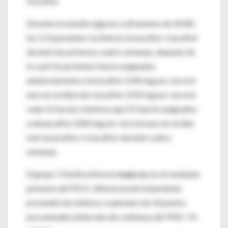
ivacaftor.
Durante el estudio (agosto a diciembre de 2018),
los 113 pacientes recibieron tezacaftor-ivacaftor
durante las primeras cuatro semanas, después de
lo cual 52 pacientes fueron asignados
aleatoriamente a tezacaftor (100 mg por vía oral
una vez al día) más ivacaftor (150 mg por vía oral
cada 12 horas), mientras que 55 fueron asignados
a elexacaftor (200 mg por vía oral una vez al día)
más tezacaftor e ivacaftor durante cuatro
semanas.
El grupo Trikafta informó
mejoras
en el resultado
primario del FEV1: diferencia de tratamiento
promedio de mínimos cuadrados de 10 puntos
porcentuales (intervalo de confianza del 95%: 7.4