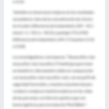
a 12.6).
También se observaron mejoras en los resultados
secundarios clave de la concentración de cloruro
en el sudor (diferencia de tratamiento LSM −45.1
mmol / L (−50.1 a −40.1)) y puntaje CFQ-R RD
(diferencia de tratamiento LSM 17.4 puntos (11.8
a 23.0)).
Los investigadores concluyeron: “Elexacaftor más
tezacaftor más ivacaftor [Trikafta] proporcionó
un beneficio clínicamente sólido en comparación
con tezacaftor más ivacaftor solo, con un perfil de
seguridad favorable, y muestra el potencial para
conducir a mejoras transformadoras en las vidas
de las personas con fibrosis quística que son
homocigóticas para la mutación Phe508del ".