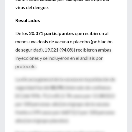
virus del dengue.
Resultados
De los
20.071 participantes
que recibieron al
menos una dosis de vacuna o placebo (población
de seguridad), 19.021 (94,8%) recibieron ambas
inyecciones y se incluyeron en el análisis por
protocolo.
La eficacia general de la vacuna en la población de
seguridad fue del
80,9%
(intervalo de confianza
[IC] del 95%, 75,2 a 85,3; 78 casos por 13.380 [0,5
por 100 personas-año] en el grupo de la vacuna
frente a 199 casos por 6687 [2,5 por 100 persona-
años] en el grupo placebo).