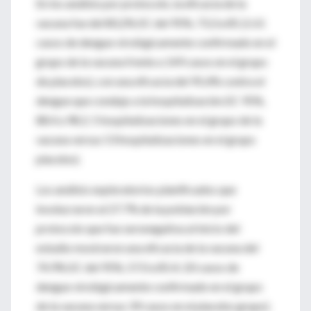
En los análisis por protocolo, la eficacia de la
vacuna fue del 80,2% (IC del 95%, 73,3 a 85,3; 61
casos de dengue virológicamente confirmado en el
grupo de la vacuna frente a 149 casos en el grupo
de placebo), con una eficacia del 95,4% contra el
dengue que condujo a la hospitalización (IC 95%,
88.4 a 98.2; 5 hospitalizaciones en el grupo de la
vacuna versus 53 hospitalizaciones en el grupo
placebo).
Los análisis exploratorios planificados que
involucraron al 27.7% de la población por
protocolo que fue seronegativa al inicio del
estudio mostraron una eficacia de la vacuna del
74.9% (IC del 95%, 57.0 a 85.4; 20 casos de
dengue virológicamente confirmado en el grupo
de la vacuna versus 39 casos en el placebo grupo).