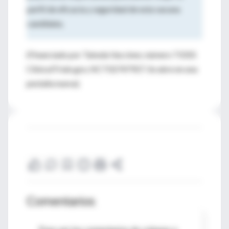
perfil de eficacia y seguridad de esta vacuna
candidata.
(Financiado por Takeda Vaccines; número TIDES
ClinicalTrials.gov, NCT02747927. Se abre en una
pestaña nueva).
Comentarios