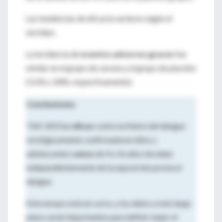
Las tendencias de eficacia variaron según el
serotipo.
La incidencia de
eventos adversos graves
fue
similar en el grupo de vacuna y el grupo de placebo
(3.1% y 3.8%, respectivamente).
Conclusiones
TAK-003 fue
eficaz
contra la fiebre del dengue
virológicamente confirmada en niños y
adolescentes
sanos
de 4 a 16 años de edad,
independientemente de la exposición previa al
dengue.
Este ensayo está en curso, y los datos a más largo
plazo serán importantes para definir mejor el