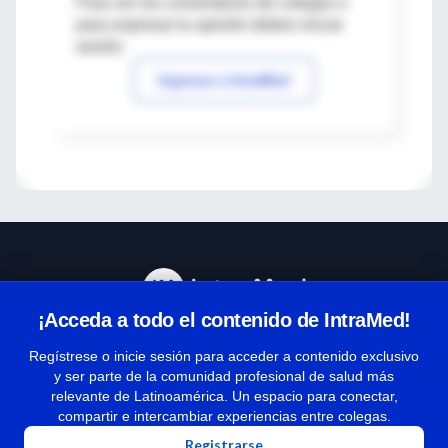
Para ver los comentarios de colegas o
para expresar tu opinión debes iniciar
sesión
Ingresar a IntraMed
¡Acceda a todo el contenido de IntraMed!
Centro de Ayuda
Regístrese o inicie sesión para acceder a contenido exclusivo
y ser parte de la comunidad profesional de salud más
relevante de Latinoamérica. Un espacio para conectar,
Términos y condiciones
compartir e intercambiar experiencias entre colegas.
| Políticas de privacidad
Registrarse