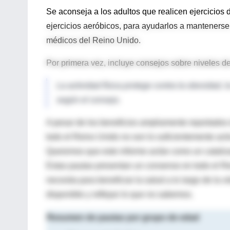
Se aconseja a los adultos que realicen ejercicios
ejercicios aeróbicos, para ayudarlos a mantenerse
médicos del Reino Unido.
Por primera vez, incluye consejos sobre niveles 
La actividad física protege contra la obesidad, 
según el consejo.
A pesar de los beneficios ampliamente reportados d
todo el Reino Unido no son lo suficientemente ac
Queremos que este informe actúe como un catalizad
Estas pautas presentan un consenso en todo el Rein
necesita para beneficiar la salud a lo largo de la 
disponible y reflejan lo que no sabemos.
Resumen de pautas por grupo de edad