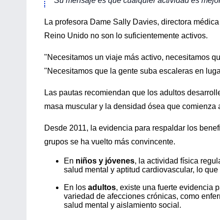
Su mensaje es que cualquier actividad es mejo
La profesora Dame Sally Davies, directora médica d
Reino Unido no son lo suficientemente activos.
"Necesitamos un viaje más activo, necesitamos que
"Necesitamos que la gente suba escaleras en lugar
Las pautas recomiendan que los adultos desarrol
masa muscular y la densidad ósea que comienza a
Desde 2011, la evidencia para respaldar los benefic
grupos se ha vuelto más convincente.
En
niños y jóvenes
, la actividad física reg
salud mental y aptitud cardiovascular, lo qu
En los
adultos
, existe una fuerte evidencia p
variedad de afecciones crónicas, como enfer
salud mental y aislamiento social.