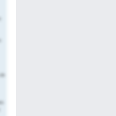
a
s
 de
es