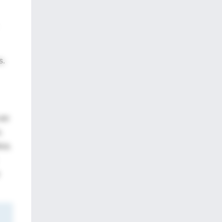
s.
 en
.
ica.