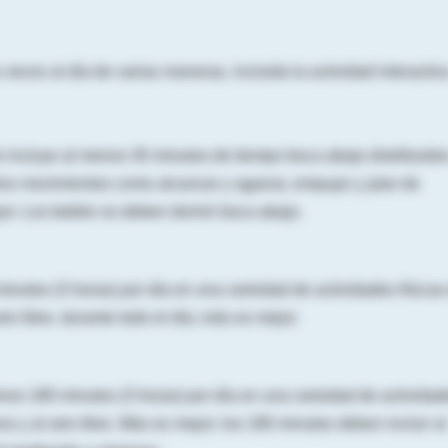
veces al día de varias maneras, incluida la actividad interactiv
o incluye al menos 30 minutos de tiempo boca abajo distribuido
tros movimientos como alcanzar y agarrar, empujar y jalar de
or. Los bebés no deben dormir boca abajo.
nutos (3 horas) por día en una variedad de actividades físicas
ire libre, durante todo el día; más es mejor.
nos 180 minutos (3 horas) por día en una variedad de actividad
os y al aire libre. Más es mejor; los 180 minutos deben incluir al