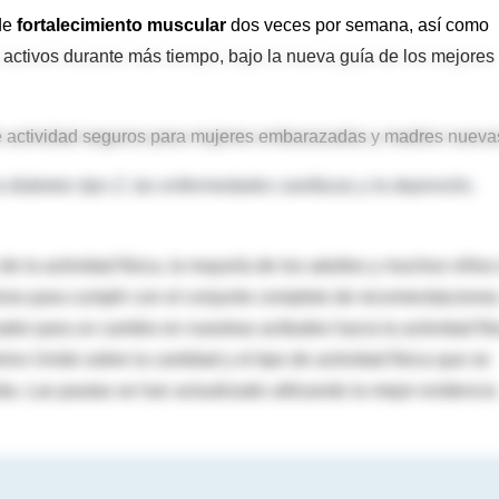
 de
fortalecimiento muscular
dos veces por semana, así como
 activos durante más tiempo, bajo la nueva guía de los mejores
de actividad seguros para mujeres embarazadas y madres nueva
la diabetes tipo 2, las enfermedades cardíacas y la depresión,
e la actividad física, la mayoría de los adultos y muchos niños
tivos para cumplir con el conjunto completo de recomendaciones
or para un cambio en nuestras actitudes hacia la actividad fís
o Unido sobre la cantidad y el tipo de actividad física que se
vida. Las pautas se han actualizado utilizando la mejor evidencia