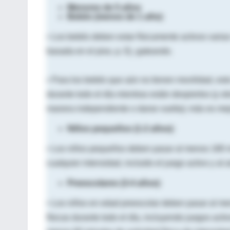
Menores de 5 años
Bebés (menos de 1 año):
• Los bebés deben estar físicamente activos varias 
basada en el piso, p. Ej. gateando.
• Para los bebés que aún no tienen movilidad, est
durante todo el día mientras están despiertos (y o
manera independiente o darse vuelta); más es mej
Niños pequeños (1-2 años):
• Los niños pequeños deben pasar al menos 180 mi
cualquier intensidad, incluido el juego activo y al a
Preescolares (3-4 años):
• Los niños en edad preescolar deben pasar al me
físicas durante todo el día, incluyendo juegos activ