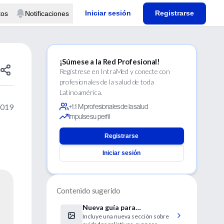
Iniciar sesión
Registrarse
tos
Notificaciones
¡Súmese a la Red Profesional!
Regístrese en IntraMed y conecte con
profesionales de la salud de toda
Latinoamérica.
2019
+1.1 M profesionales de la salud
Impulse su perfil
Registrarse
Iniciar sesión
Contenido sugerido
Nueva guía para
Incluye una nueva sección sobre
Enfermedad de Parkinson