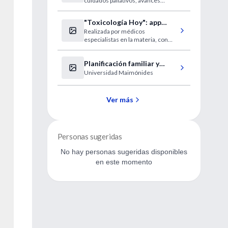
cuidados paliativos, avances
(Canadá)
recientes en el tratamiento
"Toxicología Hoy": app
Realizada por médicos
gratuita de gran utilidad y
especialistas en la materia, con
rigor científico
respaldo de consensos
académicos y bibliografía
Planificación familiar y
internacional
Universidad Maimónides
salud sexual en personas
transgénero
Ver más
Personas sugeridas
No hay personas sugeridas disponibles
en este momento