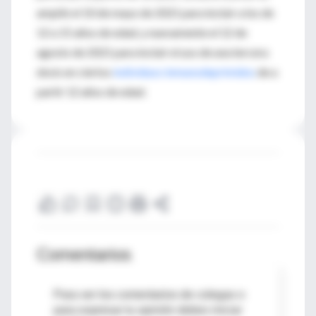
amplió el 10 de mayo de 2021 para incluir a los de
12 a 15 años de edad, y nuevamente el 12 de
agosto de 2021 para incluir el uso de una tercera
dosis en ciertos
individuos inmunodeprimidos
de a
partir 12 años de edad.
Comentarios
Para ver los comentarios de colegas o
para expresar tu opinión debes iniciar