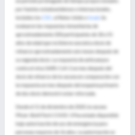
un período prolongado de tiempo proporcionados
por fuentes estadounidenses e internacionales,
incluidos los
CDC
, el Reino Unido e
Israel
. Se
evaluaron las respuestas inmunitarias de
aproximadamente 200 participantes de 18 a 55
años de edad que recibieron una única dosis de
refuerzo aproximadamente seis meses después de
su segunda dosis. La respuesta de anticuerpos
contra el virus SARS-CoV-2 un mes después del
dosis de refuerzo de la vacuna en comparación con
la respuesta un mes después del esquema primario
de dos dosis demostró estar reforzada.
Desde el 11 de diciembre de 2020, la vacuna
Pfizer-BioNTech COVID-19 ha estado disponible
bajo autorización de uso de emergencia para
personas mayores de 16 años. La autorización se