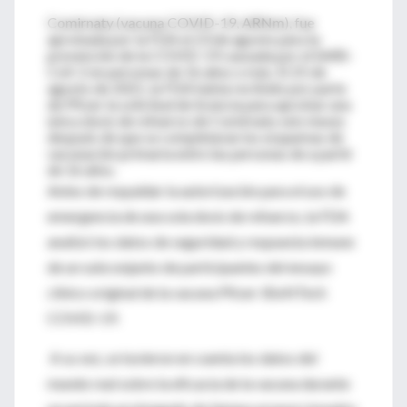
Comirnaty (vacuna COVID-19, ARNm), fue
aprobada por la FDA el 23 de agosto para la
prevención de la COVID-19 causada por el SARS-
CoV-2 en personas de 16 años o más. El 25 de
agosto de 2021, la FDA había recibido por parte
de Pfizer la solicitud de licencia para aprobar una
única dosis de refuerzo de Comirnaty seis meses
después de que se completaran los esquemas de
vacunación primaria entre las personas de a partir
de 16 años.
Antes de respaldar la autorización para el uso de
emergencia de una sola dosis de refuerzo, la FDA
analizó los datos de seguridad y respuesta inmune
de un subconjunto de participantes del ensayo
clínico original de la vacuna Pfizer-BioNTech
COVID-19.
A su vez, se tuvieron en cuenta los datos del
mundo real sobre la eficacia de la vacuna durante