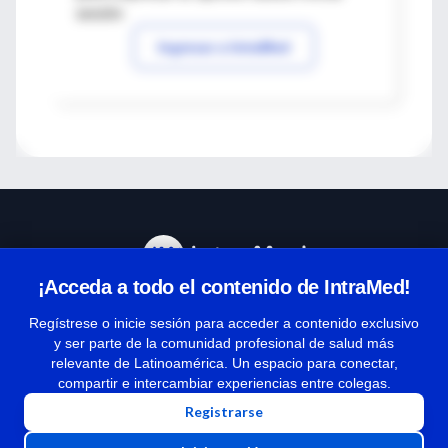
sesión
Ingresar a IntraMed
¡Acceda a todo el contenido de IntraMed!
Centro de Ayuda
Regístrese o inicie sesión para acceder a contenido exclusivo
y ser parte de la comunidad profesional de salud más
relevante de Latinoamérica. Un espacio para conectar,
Términos y condiciones
compartir e intercambiar experiencias entre colegas.
| Políticas de privacidad
Registrarse
| Todos los derechos reservados | Copyright 1997-2026