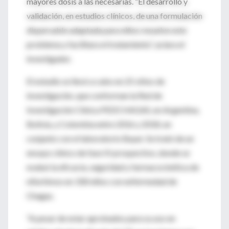
mayores dosis a las necesarias. “El desarrollo y
validación, en estudios clínicos, de una formulación
dispersable adaptada para niños resuelve este
problema y facilitara el tratamiento”, aclara el
investigador.
El estudio se llevó a cabo en 25 sitios de
investigación, que conforman la Red de
Investigación Clínica PEDCHAGAS, en Argentina,
Bolivia, y Colombia entre 2016 y 2018, en
conjunto con el laboratorio Bayer. Se trató de un
ensayo clínico de fase III prospectivo, donde se
evaluó la eficacia, seguridad y farmacocinética de
nifurtimox en 330 niños con enfermedad de
Chagas.
“A pesar de estar aprobados para su uso en