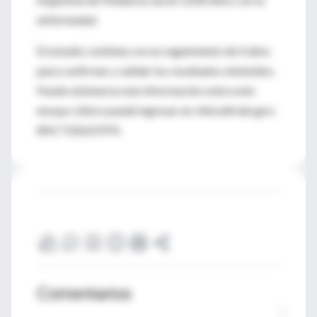
enfermedad.
El estudio continúa con un seguimiento de 4 años
para confirmar y validar los resultados obtenidos.
Puede obtenerse más información sobre este
ensayo clínico puede ingresar en clinicaltrials.gov:
#NCT02625974.
Comentarios