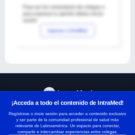
Para ver los comentarios de colegas o
para expresar tu opinión debes iniciar
sesión
Ingresar a IntraMed
¡Acceda a todo el contenido de IntraMed!
Centro de Ayuda
Regístrese o inicie sesión para acceder a contenido exclusivo
y ser parte de la comunidad profesional de salud más
relevante de Latinoamérica. Un espacio para conectar,
Términos y condiciones
compartir e intercambiar experiencias entre colegas.