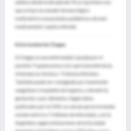
adultos desde la década del 70, es la primera vez
que se hace un estudio farmacológico
multicéntrico en pacientes pediátricos de este
medicamento”, explica Altcheh.
Enfermedad de Chagas
El Chagas es una enfermedad causada por el
parásito Trypanosoma cruzi, que transmite hacia
el humano la vinchuca -Triatoma infestans-.
También puede ser contagiado por transfusión
sanguínea o trasplante de órganos, y durante la
gestación, o por alimentos. Según datos
publicados por la OMS, se calcula que en el mundo
existen entre 6 a 7 millones de infectados, y en la
Argentina, según estimaciones de la Sociedad
Argentina de Pediatría, nacen 1200 niños con la