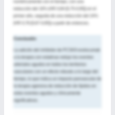
numéricamente con el tiempo, con una
reducción del 16% (HR 0,84 [0,75-0,95]) en el
primer año, seguida de una reducción del 24%
(HR 0,76 [0,67-0,85]) a partir de entonces.
Conclusión
La adición del inhibidor de PCSK9 evolocumab
a la terapia con estatinas redujo los eventos
arteriales agudos en todos los territorios
vasculares con un efecto robusto a lo largo del
tiempo, lo que indica un impacto panvascular de
la terapia agresiva de reducción de lípidos en
estos eventos agudos y clínicamente
significativos.