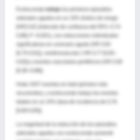
Evolocumab
redujo
los primeros episodios
arteriales agudos en un 19% (índice de riesgo
[HR] 0,81 [intervalo de confianza del 95%: 0,74-
0,88]; P <0,001), con reducciones individuales
significativas en coronario agudo (HR 0,83
[0,75-0,91]), cerebrovascular ( HR 0,77 [0,65–
0,92]) y eventos vasculares periféricos (HR 0,58
[0,38–0,88]).
Hubo 3437 eventos en total (primero más
recurrentes), y evolocumab redujo los eventos
totales en un 24% (tasa de incidencia de 0,76
[0,69-0,85]).
La magnitud de la reducción de los episodios
arteriales agudos con evolocumab aumentó