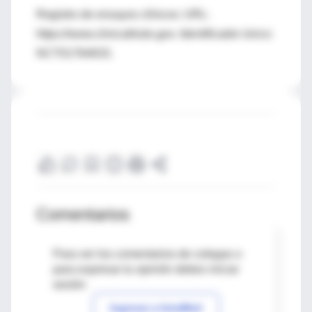
Registro de ensayos clínicos: URL:
https://www.clinicaltrials.gov. Identificador único:
NCT01764633.
Comentarios
Para ver los comentarios de colegas o
para expresar tu opinión debes iniciar
sesión
Ingresar a IntraMed