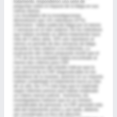
tratamiento, respondieron una serie de
preguntas sobre el impacto de la fatiga en sus
rutinas diarias.
Los resultados de la investigaciones
demostraron que 141 individuos (37%)
informaron haber padecido fatiga por al menos
2 semanas en el mes anterior. De los individuos
que habían recibido un último tratamiento hace
más de 5 años atrás, 33% aún reportaron al
menos un periodo de dos semanas de fatiga
durante el mes anterior a la entrevista. La
evaluación del criterio propuesto reveló que el
17% de los encuestados había encontrado al
menos dos criterios para CRF.
Las conclusiones del estudio indican que la
prevalencia de la CRF diagnosticable en los
individuos de la muestra, quienes en su mayoría
habían completado el tratamiento hacía ya más
de un año, fue 17% más baja que lo esperado
según informes previos que habían empleado
un criterio menos estricto. Asimismo, los
investigadores hallaron que en un número
considerable de personas, la CRF persistió más
allá del tratamiento activo y, por tanto, debería
ser considerada un foco de atención.