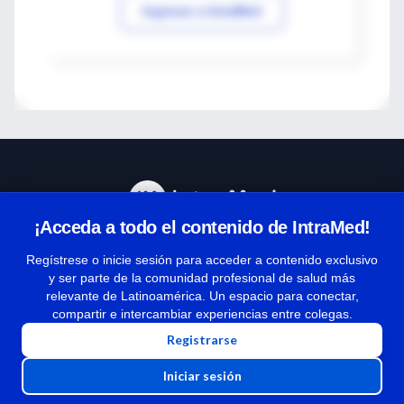
Ingresar a IntraMed
¡Acceda a todo el contenido de IntraMed!
Centro de Ayuda
Regístrese o inicie sesión para acceder a contenido exclusivo
y ser parte de la comunidad profesional de salud más
relevante de Latinoamérica. Un espacio para conectar,
Términos y condiciones
compartir e intercambiar experiencias entre colegas.
| Políticas de privacidad
Registrarse
| Todos los derechos reservados | Copyright 1997-2026
Iniciar sesión