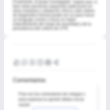
Finalmente, el grupo investigador sugirió que, si
bien estas personas requerirán replicación en
otras muestras y validación clínica, este criterio
de diagnóstico formal puede ser un paso hacia
un lenguaje común y hacia un mejor
entendimiento del rango de severidad y de la
persistencia del criterio de CFR.
Comentarios
Para ver los comentarios de colegas o
para expresar tu opinión debes iniciar
sesión