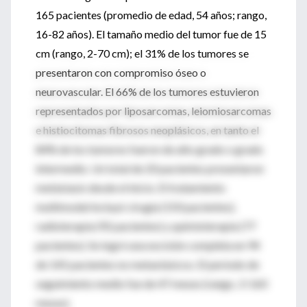
165 pacientes (promedio de edad, 54 años; rango,
16-82 años). El tamaño medio del tumor fue de 15
cm (rango, 2-70 cm); el 31% de los tumores se
presentaron con compromiso óseo o
neurovascular. El 66% de los tumores estuvieron
representados por liposarcomas, leiomiosarcomas
e histiocitomas fibrosos neoplásicos, en tanto el
84% de los tumores fueron de alto grado o grado
intermedio. Un total de 20 pacientes presentaron
metástasis desde el inicio. El tratamiento
multimodal incluyó cirugía (150 pacientes),
radioterapia (92 pacientes) y quimioterapia (77
pacientes). Se logró una excisión completa en 94
de 145 pacientes no metastásicos. El período de
seguimiento medio fue de 47 meses (rango, 3-160
meses).