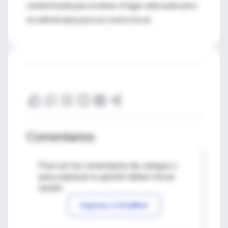
randomizada para evaluar el lugar adecuado para
la radioterapia para un control local.
Comentarios
Para ver los comentarios de colegas o
para expresar tu opinión debes iniciar
sesión
Ingresar a IntraMed