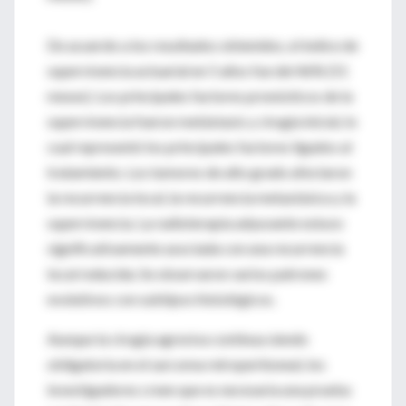
De acuerdo a los resultados obtenidos, el índice de
supervivencia actuarial en 5 años fue del 46% (51
meses). Los principales factores pronósticos de la
supervivencia fueron metástasis y cirugía inicial, lo
cual representó los principales factores ligados al
tratamiento. Los tumores de alto grado afectaron
la recurrencia local, la recurrencia metastásica y la
supervivencia. La radioterapia adyuvante estuvo
significativamente asociada con una recurrencia
local reducida. Se observaron varios patrones
evolutivos con subtipos histológicos.
Aunque la cirugía agresiva continua siendo
obligatoria en el sarcoma retroperitoneal, los
investigadores creen que es necesaria una prueba