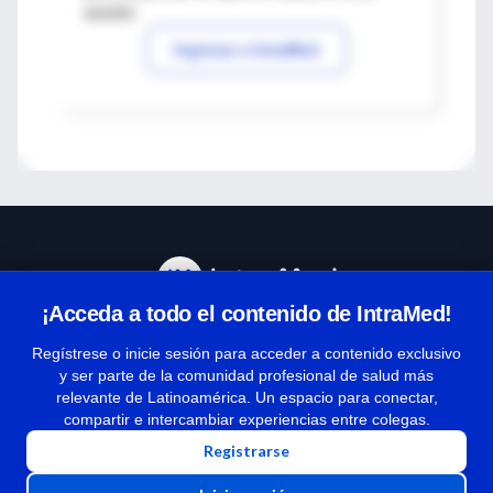
sesión
Ingresar a IntraMed
¡Acceda a todo el contenido de IntraMed!
Centro de Ayuda
Regístrese o inicie sesión para acceder a contenido exclusivo
y ser parte de la comunidad profesional de salud más
relevante de Latinoamérica. Un espacio para conectar,
Términos y condiciones
compartir e intercambiar experiencias entre colegas.
| Políticas de privacidad
Registrarse
| Todos los derechos reservados | Copyright 1997-2026