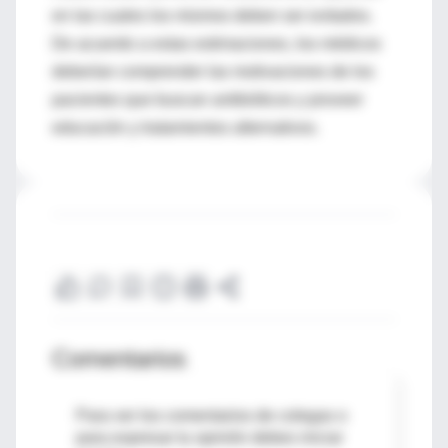
en las cuales los mismos deben ser evitados.
De acuerdo a estas estimaciones, los médicos
deberían comprender las motivaciones de los
pacientes que buscan antibióticos y proveer
educación y tratamientos alternativos.
Comentarios
Para ver los comentarios de colegas o
para expresar tu opinión debes iniciar