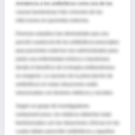
resistencia a los antibióticos como una de las
causas bacterianas más comunes de las
infecciones en pacientes externos.
Diversos estudios han demostrado que una
porción sustancial de los antibióticos prescriptos
para pacientes externos son administrados para
paliar una enfermedad virósica o bacteriana
donde el beneficio de la terapia antibacteriana
es marginal. La razones de la prescripción de
antibióticos en estas situaciones están
relacionadas con factores médicos y sociales.
Según un grupo de investigadores
norteamericanos, los médicos deberían estar
familiarizados con las situaciones clínicas en las
cuales deben prescribir antibióticos y aquellas