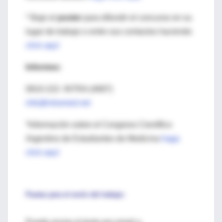
* Baje el
poster
para difundir el concurso en su
lugar de trabajo o entre sus contactos haciendo
click aquí
Informes:
0810-222- INTRA (4687)
info@intramed.net
*Información sobre el Congreso Científico
Argentino de Estudiantes de Medicina
haga
click aquí
Pautas para el envío del trabajo: