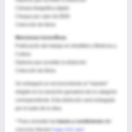
Cámara fotográfica digital
Cheque por valor de $500
Colección de libros
Menciones honoríficas
Publicación del trabajo en IntraMed y Medicina y
Cultura
Diploma que acredite la distinción
Colección de libros
Se entregará un reconocimiento al “maestro”
elegido en la narración ganadora de la categoría
correspondiente. Esta distinción será entregada
por el autor de la obra.
* Para consultar las
bases y condiciones
del
concurso literario
haga click aquí