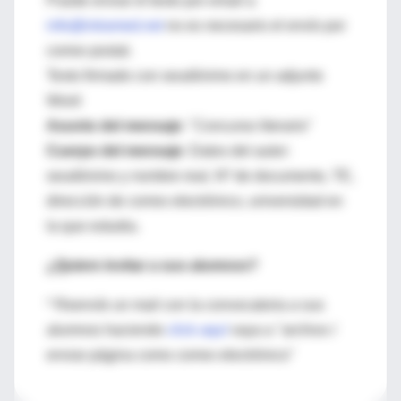
Puede enviar el texto por email a
info@intramed.net
no es necesario el envío por
correo postal.
Texto firmado con seudónimo en un adjunto
Word
Asunto del mensaje
: "Concurso literario"
Cuerpo del mensaje
: Datos del autor:
seudónimo y nombre real, Nº de documento, TE,
dirección de correo electrónico, universidad en
la que estudia.
¿Quiere invitar a sus alumnos?
* Reenvíe un mail con la convocatoria a sus
alumnos haciendo
click aquí
vaya a "archivo /
enviar página como correo electrónico"