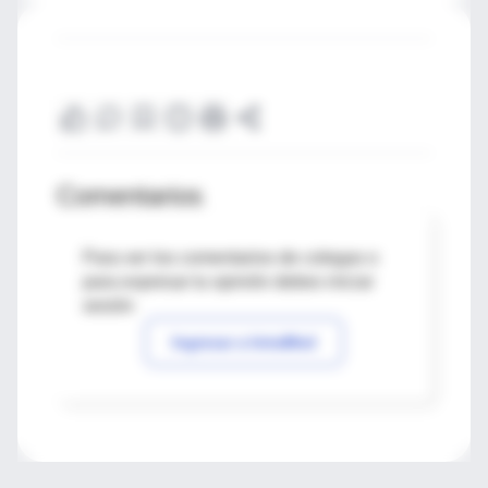
Comentarios
Para ver los comentarios de colegas o
para expresar tu opinión debes iniciar
sesión
Ingresar a IntraMed