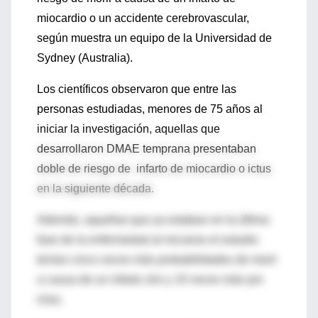
miocardio o un accidente cerebrovascular,
según muestra un equipo de la Universidad de
Sydney (Australia).
Los científicos observaron que entre las
personas estudiadas, menores de 75 años al
iniciar la investigación, aquellas que
desarrollaron DMAE temprana presentaban
doble de riesgo de infarto de miocardio o ictus
en la siguiente década.
Además, aquellas que ya estaban en la última
fase de la enfermedad al iniciarse el estudio
tenían cinco veces más probabilidades de morir
a causa de un infarto zón y 10 veces más por
ictus.