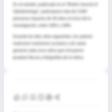
En el estudio, publicado en el “British Journal of
Ophtalmology”, participaron más de 3.000
personas mayores de 49 años al inicio de la
investigación, entre 1992 y 1994.
Durante los diez años siguientes, los autores
realizaron exámenes oculares y de salud
general cada cinco años que incluyeron
pruebas físicas y fotografías de la retina.