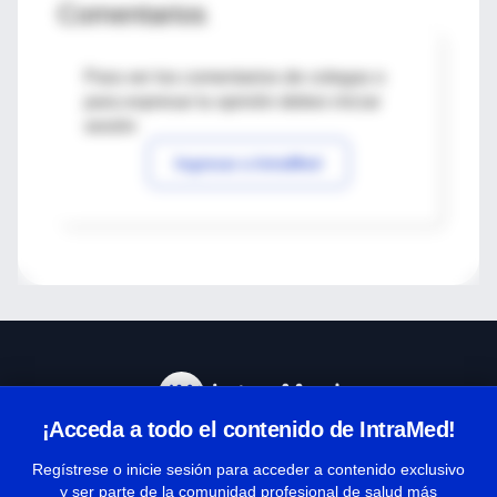
Comentarios
Para ver los comentarios de colegas o
para expresar tu opinión debes iniciar
sesión
Ingresar a IntraMed
¡Acceda a todo el contenido de IntraMed!
Centro de Ayuda
Regístrese o inicie sesión para acceder a contenido exclusivo
y ser parte de la comunidad profesional de salud más