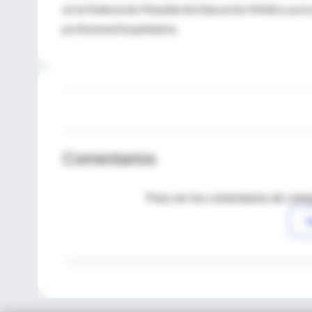
en la Federación Mundial de Educación Médica ya no
profesional hospitalaria.
Comentarios
Para ver los comentarios de coleg
I