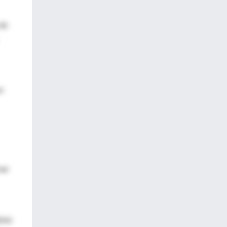
 de
or
mar
ptas