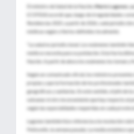
El ministro de Salud de la Nación,
Mario Lugones
, 
(COFESA) acordó que, luego de
irregularidades com
Residencias 2025, a partir de 2026, cada jurisdicció
médicas según criterios definidos localmente.
“La salud es jurisdiccional. Los exámenes también tie
médicos necesita para su población. Esta fue la últ
Nación. A partir de ahora los exámenes los toman y fi
Según un comunicado oficial, los ministros presentes
propias y que la formación de los profesionales tam
geográficas y sanitarias. En este sentido, el jefe de 
subsanar el otro inconveniente que hay respecto al pe
según las especialidades requeridas en cada provincia
Lugones también hizo referencia a la resolución rub
Pettovello, la semana pasada. La media establece que