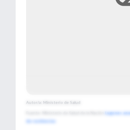
Autor/a: Ministerio de Salud
Fuente
:
Ministerio de Salud de la Nación
Lugones anu
de residencias