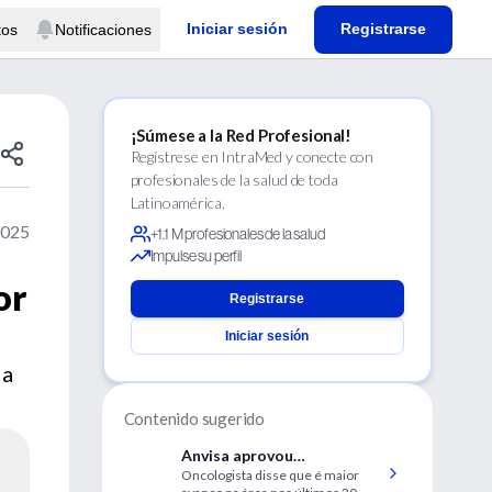
Iniciar sesión
Registrarse
tos
Notificaciones
¡Súmese a la Red Profesional!
Regístrese en IntraMed y conecte con
profesionales de la salud de toda
Latinoamérica.
2025
+1.1 M profesionales de la salud
Impulse su perfil
or
Registrarse
Iniciar sesión
da
Contenido sugerido
Anvisa aprovou
Oncologista disse que é maior
medicamento oral para