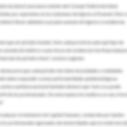
quien encabezó una nueva reunión del Consejo Federal de Salud
etidas por aspirantes en los exámenes de ingreso al Examen Único
n deberá llevar adelante su propio examen de ingreso a residencias
nen que ser jurisdiccionales. Solo cada provincia sabe qué tipo de
ima camada de médicos cuyas becas de residencias fue financiada p
nancian las jurisdicciones”, sostuvo Lugones.
 destacaron que cada jurisdicción tiene necesidades y realidades
bién debe responder a estas particularidades epidemiológicas,
la cartera sanitaria nacional también destacó que “esto va a poder
rfil de los profesionales. De esta manera los médicos se van a for
”.
ricada por el ministerio de Capital Humano, conducido por Sandra
 los profesionales egresados de universidades que no estén inscri