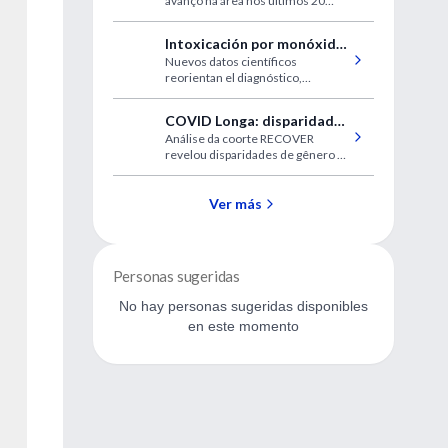
avanço na área nos últimos 20
tratar tumores cerebrais
anos
Intoxicación por monóxido
Nuevos datos científicos
de carbono: ¿cómo actuar
reorientan el diagnóstico,
ante un cuadro
tratamiento y prevención de esta
potencialmente letal?
causa frecuente de consulta en
COVID Longa: disparidades
urgencias.
Análise da coorte RECOVER
de gênero
revelou disparidades de gênero e
a influência da idade, gravidez e
menopausa no desenvolvimento
da condição pós-COVID.
Ver más
Personas sugeridas
No hay personas sugeridas disponibles
en este momento