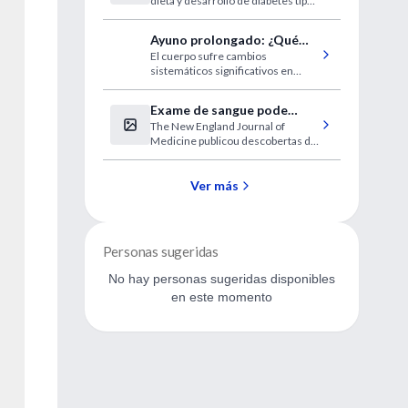
dieta y desarrollo de diabetes tipo
2 en adultos
Ayuno prolongado: ¿Qué
El cuerpo sufre cambios
ocurre en el organismo?
sistemáticos significativos en
múltiples órganos
Exame de sangue pode
The New England Journal of
detectar câncer colorretal
Medicine publicou descobertas de
com 83% de precisão
um exame de sangue para
detectar DNA tumoral circulante
em pessoas com risco médio de
Ver más
câncer colorretal.
Personas sugeridas
No hay personas sugeridas disponibles
en este momento