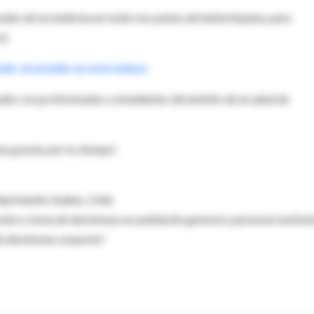
es de la medicina en todos los países de habla hispana, para
).
er al estudio en este enlace
dio con profesionales y estudiantes del ámbito de la salud de
s gracias por tu tiempo!
dad Adolfo Ibáñez, Chile
ón y toma de decisiones en población general y personal sanitari
e decisiones conjunta".