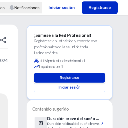
Iniciar sesión
Registrarse
tos
Notificaciones
¡Súmese a la Red Profesional!
Regístrese en IntraMed y conecte con
profesionales de la salud de toda
Latinoamérica.
2024
+1.1 M profesionales de la salud
Impulse su perfil
Registrarse
Iniciar sesión
Contenido sugerido
Duración breve del sueño y
Duración habitual del sueño breve,
riesgo de diabetes 2