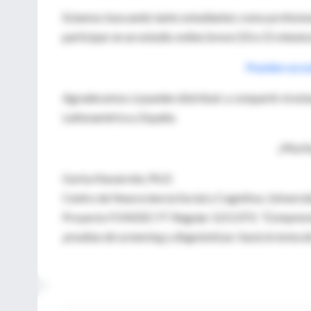
Estamos buscando tanto estudiantes como profesional
participar en un estudio online breve (10 a 15 minutos
Pueden acced
Agradecemos si pueden distribuir y compartir el estu
Latinoamérica y España.
¡Mucha
Gorka Navarrete, Ph.D.
Centro de Neurociencia Social y Cognitiva, Universi
Proyecto FONDECYT Regular 1211373:
"Comprensi
pruebas de screening y diagnósticas: hacia la toma d