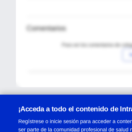
Comentarios
Para ver los comentarios de coleg
I
¡Acceda a todo el contenido de Int
Regístrese o inicie sesión para acceder a conten
ser parte de la comunidad profesional de salud 
Centro de Ayuda