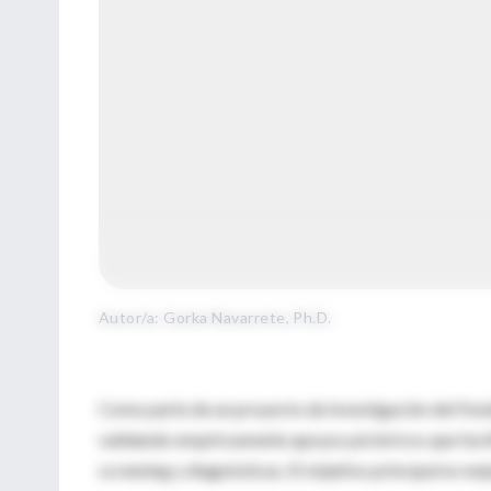
Autor/a: Gorka Navarrete, Ph.D.
Como parte de un proyecto de investigación del Fond
validando empíricamente apoyos pictóricos que facil
screening y diagnósticas. El objetivo principal es me