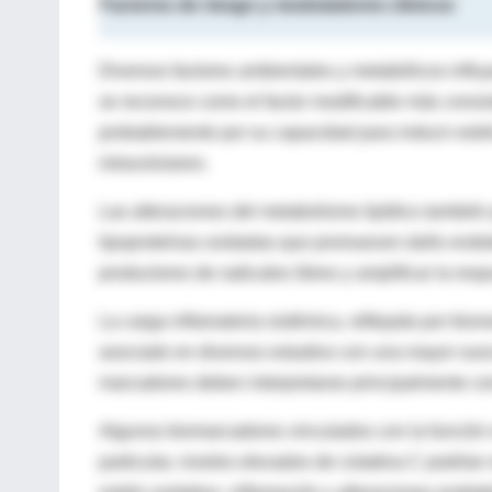
Factores de riesgo y moduladores clínicos
Diversos factores ambientales y metabólicos influy
se reconoce como el factor modificable más consis
probablemente por su capacidad para inducir estrés 
intracelulares.
Las alteraciones del metabolismo lipídico también 
lipoproteínas oxidadas que promueven daño endote
productores de radicales libres y amplificar la resp
La carga inflamatoria sistémica, reflejada por bio
asociado en diversos estudios con una mayor susc
marcadores deben interpretarse principalmente c
Algunos biomarcadores vinculados con la función 
particular, niveles elevados de cistatina C podrían