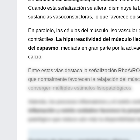
Cuando esta señalización se altera, disminuye la 
sustancias vasoconstrictoras, lo que favorece episo
En paralelo, las células del músculo liso vascula
contráctiles.
La hiperreactividad del músculo li
del espasmo
, mediada en gran parte por la activa
calcio.
Entre estas vías destaca la señalización RhoA/ROC
que normalmente favorecen la relajación del músc
convergen múltiples estímulos fisiopatológicos.
Además, los procesos inflamatorios y el estrés ox
inflamación y estrés oxidativo favorece la perp
patológico que reduce aún más la disponibilidad de