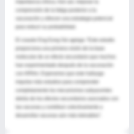
importancia clínica. Aún así, mejoran la
comprensión de la fatiga posterior a la
vacunación y ofrecen una estrategia potencial
para reducir su probabilidad.
El coautor Eng Eong Ooi agrega: “Este estudio
proporciona una primera visión de la base
molecular de un efecto secundario que muchos
han experimentado después de la vacunación
con ARNm. Esperamos que este hallazgo
impulse más estudios para comprender
completamente los mecanismos subyacentes
detrás de los efectos secundarios asociados con
las vacunas y contribuir colectivamente a
desarrollar vacunas aún más tolerables”.