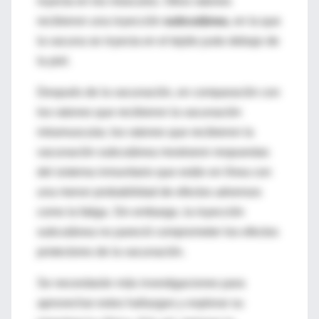
inyecta en los músculos. Otros ratones
recibieron una inyección
subcutánea
, en la que
la vacuna se inyecta en el tejido justo debajo de
la piel.
Después de la vacunación, en comparación con
los ratones que recibieron la vacunación
intramuscular, los ratones que recibieron la
vacunación subcutánea mostraron respuestas
del sistema inmunitario que están en línea con
una menor probabilidad de efectos adversos
como la fatiga. Sin embargo, la inyección
subcutánea no pareció comprometer los efectos
protectores de la vacunación.
Se necesitarán más investigaciones para
aprovechar estos hallazgos y explorar su