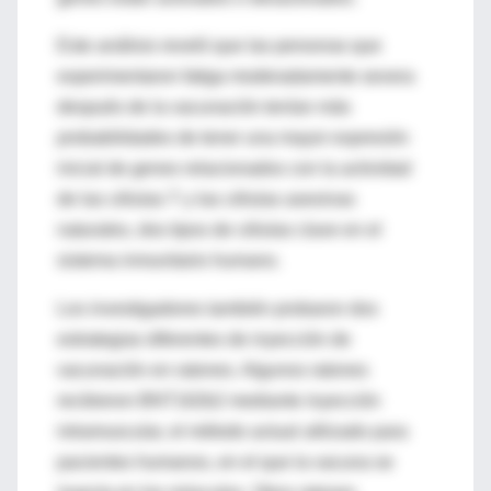
Este análisis reveló que las personas que
experimentaron fatiga moderadamente severa
después de la vacunación tenían más
probabilidades de tener una mayor expresión
inicial de genes relacionados con la actividad
de las células T y las células asesinas
naturales, dos tipos de células clave en el
sistema inmunitario humano.
Los investigadores también probaron dos
estrategias diferentes de inyección de
vacunación en ratones. Algunos ratones
recibieron BNT162b2 mediante inyección
intramuscular, el método actual utilizado para
pacientes humanos, en el que la vacuna se