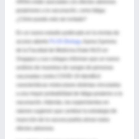
ARNm están asociadas con efectos adversos
posteriores a la vacunación, como fatiga;
¿Cómo puede esto ser evitado?
En un nuevo estudio publicado en la revista de
acceso abierto
PLOS Biology
, Ayesa Syenina
de la Facultad de Medicina Duke-NUS en
Singapur y sus colegas informan que un nuevo
análisis de muestras de sangre de personas
vacunadas contra COVID-19 identificó
características moleculares distintas vinculadas
a una mayor probabilidad de fatiga posterior a la
vacunación. Además, los experimentos en
ratones sugieren que cambiar la estrategia de
inyección de la vacuna podría aliviar estos
efectos adversos.