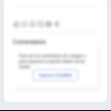
Comentarios
Para ver los comentarios de colegas o
para expresar tu opinión debes iniciar
sesión
Ingresar a IntraMed