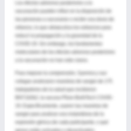
Los efectos adversos posteriores a la
vacunación pueden influir en la disposición de
las personas a vacunarse o recibir una dosis de
refuerzo, lo que obstaculiza los esfuerzos para
reducir la propagación y la gravedad de la
COVID-19. Sin embargo, los fundamentos
moleculares de los efectos adversos posteriores
a la vacunación no han sido claros.
Para mejorar la comprensión, Syenina y sus
colegas analizaron muestras de sangre de 175
trabajadores de la salud que recibieron
BNT162b2, la vacuna Pfizer-BioNTech COVID-
19. Específicamente, usaron las muestras de
sangre para analizar una instantánea de la
expresión génica de cada participante, o qué
genes están activados o desactivados.