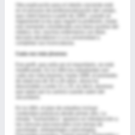
Otra explicación para el interés creciente está
en el proceso de profesionalización del campo,
que cobró fuerza a partir de 1993, cuando se
reglamentó la ley que reguló la profesión, hasta
ese momento considerada una tarea auxiliar del
médico. Así, muchos enfermeros con título
terciario decidieron ir a la universidad a
completar sus licenciaturas.
Cada vez más jóvenes
Ese perfil, que solía ser el mayoritario, se está
modificando. En la UBA los estudiantes son
cada vez más jóvenes: hasta 1999, el promedio
de edad era de 30 a 40 años, ahora ha
descendido a entre 21 y 25, es decir, alumnos
que optan por la carrera cuando salen del
secundario.
En la UBA, el plan de estudios incluye
contenidos prácticos desde primer año. La
mirada "humanística" aparece en Introducción a
las ciencias psicosociales (con temas de
sociología, antropología y psicología),