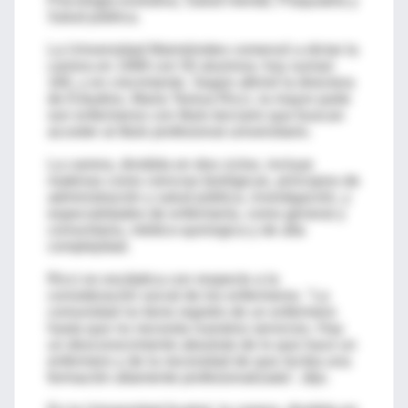
Psicología evolutiva, Salud mental, Psiquiatría y
Salud pública.
La Universidad Maimónides comenzó a dictar la
carrera en 1999 con 50 alumnos; hoy suman
160, y en crecimiento. Según afirmó la directora
de Estudios, María Teresa Ricci, la mayor parte
son enfermeros con título terciario que buscan
acceder al título profesional universitario.
La carrera, dividida en dos ciclos, incluye
materias como ciencias biológicas, principios de
administración y salud pública, investigación, y
especialidades de enfermería, como general y
comunitaria, médico-quirúrgica y de alta
complejidad.
Ricci es escéptica con respecto a la
consideración social de los enfermeros. "La
comunidad no tiene registro de un enfermero
hasta que no necesita nuestros servicios. Hay
un desconocimiento absoluto de lo que hace un
enfermero y de la necesidad de que reciba una
formación altamente profesionalizada", dijo.