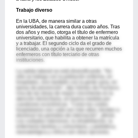
Trabajo diverso
En la UBA, de manera similar a otras
universidades, la carrera dura cuatro años. Tras
dos años y medio, otorga el título de enfermero
universitario, que habilita a obtener la matrícula
y a trabajar. El segundo ciclo da el grado de
licenciado, una opción a la que recurren muchos
enfermeros con título terciario de otras
instituciones.
La salida laboral se está diversificando. "No
sólo se trabaja con la población enferma, en
hospitales, sino también con la gente sana, en
tareas de prevención", dijo Gómez de Pacheco.
Una de las áreas de mayor crecimiento es la
atención domiciliaria, en buena medida por
cuestiones económicas. "Como los costos
hospitalarios son cada vez más altos, tienden a
disminuir los períodos de internación", afirmó.
Los cuidados intensivos, la rehabilitación, la
enfermería familiar y comunitaria, y pediátrica,
neonatológica y clínica son otras opciones.