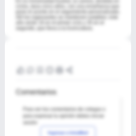
En la Universidad Austral, la carrera, dividida en
ciclos, dura cinco años, con una enseñanza que
pone el acento en el seguimiento personalizado.
Allí los ingresantes se mantienen estables: este
año serán 16 en el primer ciclo y 35 en el
segundo, que lleva a la licenciatura.
Comentarios
Para ver los comentarios de colegas o
para expresar tu opinión debes iniciar
sesión
Ingresar a IntraMed