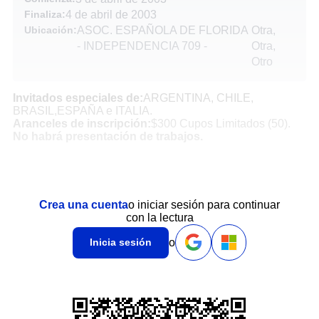
Finaliza:
4 de abril de 2003
Ubicación:
ASOC. ESPAÑOLA DE FLORIDA
Otra,
- INDEPENDENCIA 709
-
Otra,
Otro
Invitados especiales de:
ARGENTINA, CHILE,
BRASIL,ESPAÑA e ITALIA.
Aranceles de inscripción:
$300 Cupos Limitados (50).
No habrá presentación de trabajos.
Crea una cuenta
o iniciar sesión para continuar
con la lectura
o
Inicia sesión