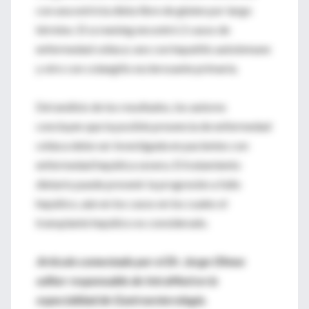
con una estricta dieta libre de gluten por largo
término. El screening encontró 2 casos de
enfermedad celíaca: uno con hepatitis autoinmune
y otro con colangitis esclerosante primaria.
Del análisis de los resultados, los autores
concluyen que la posible presencia de enfermedad
celíaca debe ser investigada en pacientes con
enfermedad hepática severa. El tratamiento
dietario puede prevenir la progresión a fallo
hepático, aún en los casos en los cuales el
transplante hepático es considerado.
Artículo comentado por el Dr. Jorge Olmos
editor responsable de IntraMed en la
especialidad de Gastroenterología.