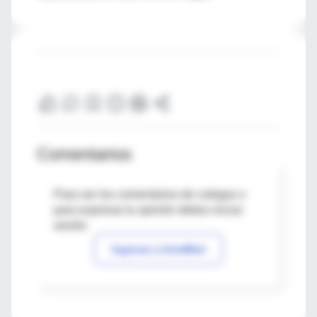
Comentarios
Para ver los comentarios de colegas o
para expresar tu opinión debes iniciar
sesión
Ingresar a IntraMed