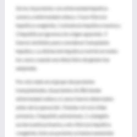
De los 4 pacientes con enfermedad hepática
severa y enfermedad celíaca, 1 tuvo fibrosis
hepática congénita, 1 esteatosis hepática masiva y
2 hepatitis progresiva sin origen aparente. 3
fueron remitidos para considerar transplante
hepático. La disfunción hepática revirtió en todos
los casos cuando una dieta libre de gluten fue
adoptada.
Por otro lado en el grupo de pacientes
transplantados, 8 pacientes (4,3%) tenían
enfermedad celíaca. 6 casos fueron detectados
antes de la operación: 3 tenían cirrosis biliar
primaria, 1 hepatitis autoinmune, 1 colangitis
esclerosante primaria y otro fibrosis hepática
congénita. Solo un paciente se había mantenido