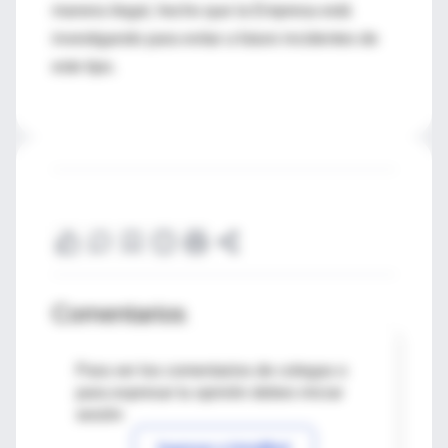
manera ilegal, hecho que la Empresa está
investigando para evitar a futuro incidentes de
este tipo.
Comentarios
Para ver los comentarios de colegas o
para expresar tu opinión debes iniciar
sesión
Ingresar a IntraMed