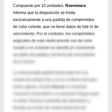
Compuesto por 10 unidades,
Roemmers
informa que la disposición se limita
exclusivamente a una partida de comprimidos
de color celeste, que no tiene datos de lote ni de
vencimiento. Por el contrario, los comprimidos
originales de este medicamento son de color
rosado y en el blister se identifican claramente
los datos de partida y de fecha de vencimiento
de la misma.
La mencionada partida formó parte de una
prueba de producción y al no contener principio
activo alguno, resulta
inocuo
su eventual
consumo involuntario y no presenta riesgos para
la salud. Ésta fue sustraída del laboratorio y
llevada al circuito de comercialización de