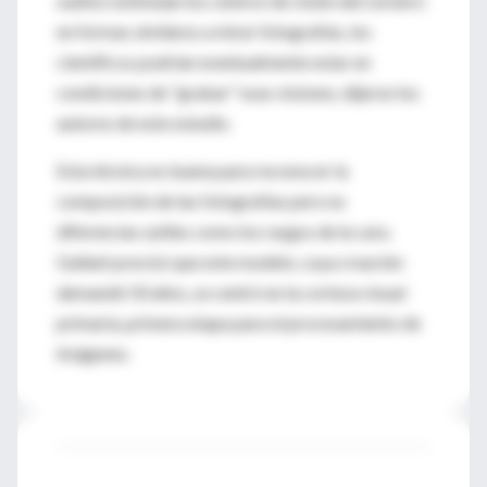
sueños estimulan los centros de visión del cerebro
en formas similares a mirar fotografías, los
científicos podrían eventualmente estar en
condiciones de "grabar" esas visiones, dijeron los
autores de este estudio.
Esta técnica es buena para reconocer la
composición de las fotografías pero no
diferencias sutiles como los rasgos de la cara.
Gallant precisó que este modelo, cuya creación
demandó 50 años, se centró en la corteza visual
primaria, primera etapa para el procesamiento de
imágenes.