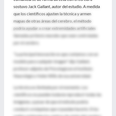
sostuvo Jack Gallant, autor del estudio. A medida
que los científicos ajusten la técnica y armen
mapas de otras áreas del cerebro, el método
podría ayudar a crear extremidades artificiales
llamadas prótesis neurales que sean controladas
por el cerebro.
"La principal innovación es que contamos con un
modelo para cualquier imagen" dijo Gallant,
profesor adjunto de Psicología en el Instituto
Neurológico Helen Wills de esa universidad.
La técnica es limitada por el momento. Los
científicos no pueden todavía reproducir todas las
imágenes, a pesar de que el método podría
conducir a máquinas que sí puedan hacerlo. Si los