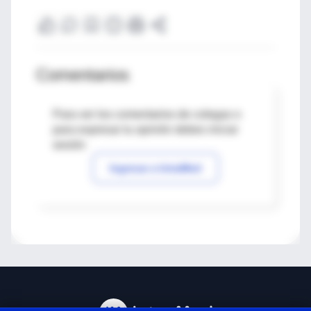
Comentarios
Para ver los comentarios de colegas o
para expresar tu opinión debes iniciar
sesión
Ingresar a IntraMed