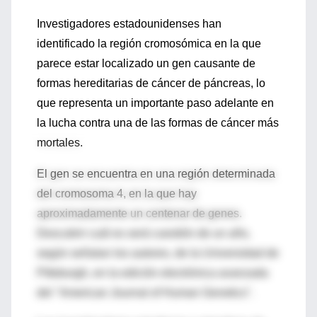
Investigadores estadounidenses han
identificado la región cromosómica en la que
parece estar localizado un gen causante de
formas hereditarias de cáncer de páncreas, lo
que representa un importante paso adelante en
la lucha contra una de las formas de cáncer más
mortales.
El gen se encuentra en una región determinada
del cromosoma 4, en la que hay
aproximadamente un centenar de genes.
Descubrir cuál es será cuestión de un año,
según señalan los autores, de la Universidad de
Pittsburgh, en la edición electrónica avanzada
del "American Journal of Human Genetics".