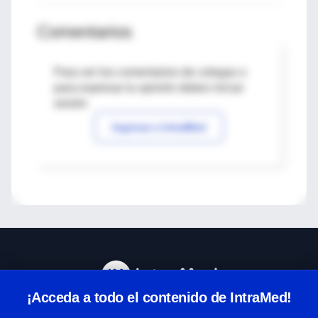
Comentarios
Para ver los comentarios de colegas o
para expresar tu opinión debes iniciar
sesión
Ingresar a IntraMed
¡Acceda a todo el contenido de IntraMed!
Centro de Ayuda