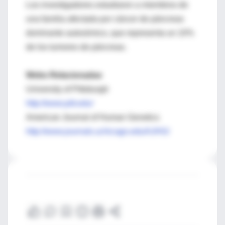
Los investigadores estudiaron a miembros de
una familia afectada por cáncer de páncreas
dominante autosómico, que representa un 10%
de los tumores de páncreas.
Webs Relacionadas
University of Pittsburgh
http://www.pitt.edu/
American Journal of Human Genetics
http://www.journals.uchicago.edu/AJHG/