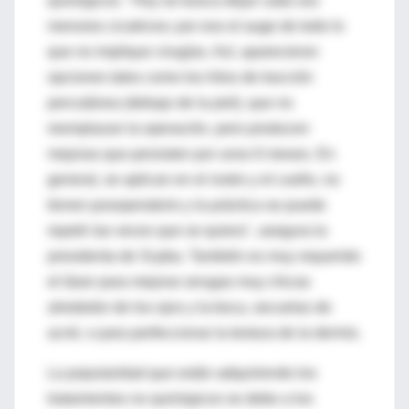
quirúrgicos. "Hoy se busca dejar cada vez
menores cicatrices; por eso el auge de todo lo
que no implique cirugías. Así, aparecieron
opciones tales como los hilos de tracción
percutánea (debajo de la piel), que no
reemplazan la operación, pero producen
mejoras que persisten por unos 6 meses. En
general, se aplican en el rostro y el cuello, no
tienen posoperatorio y la práctica se puede
repetir las veces que se quiera", asegura la
presidenta de Scpba. También es muy requerido
el láser para mejorar arrugas muy chicas
alrededor de los ojos y la boca, secuelas de
acné, o para perfeccionar la textura de la dermis.
La popularidad que están adquiriendo los
tratamientos no quirúrgicos se debe a los