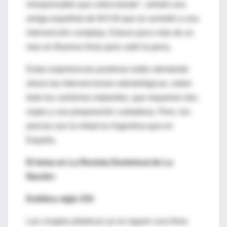
irresponsable que cobra barato", señaló una
amiga española de M.H.B que se sometió a una
intervención compleja. Estuvo poco más de un
mes en Buenos Aires pero valió la pena.
Estas experiencias positivas están alentando
ahora las intervenciones odontológicas, sobre
todo los carísimos implantes, que requieren dos
viajes y una preparación cuidadosa. Pero, los
precios son la mitad en Argentina que en
España.
El tema en La Revista Dominical de La
Nación:
Estética siglo XXI
Las cirugías plásticas ya no siguen una línea