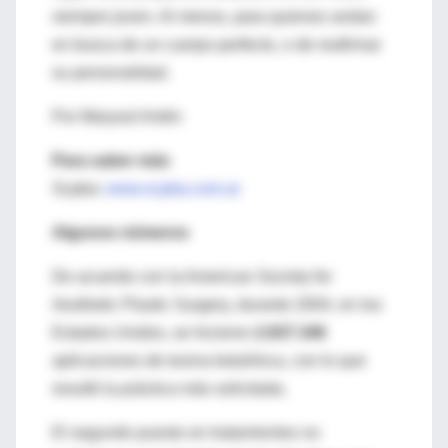
siempre joven. Al menos, para quienes andan
en busca de un cuerpo perfecto, o de reafirmar
su personalidad.
Por Marysol Antón
Para saber más
Scpba:
www.scpba.com.ar
Algunos números
De acuerdo con la American Society for
Aesthetic Plastic Surgery, durante 2004, en los
Estados Unidos, se hicieron
2.837.346
aplicaciones de toxina botulínica, con lo que
resultó la práctica más solicitada.
El segundo puesto en tratamientos no