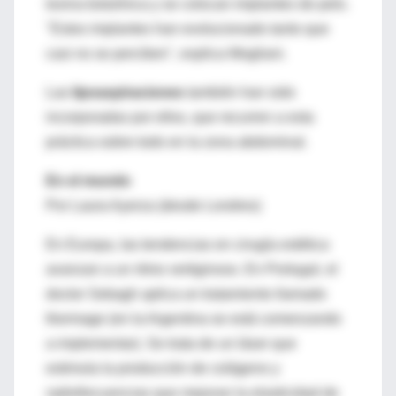
toxina botulínica y se colocan implantes de pelo.
"Estos implantes han evolucionado tanto que
casi no se perciben", explica Mogliani.
Las
lipoaspiraciones
también han sido
incorporadas por ellos, que recurren a esta
práctica sobre todo en la zona abdominal.
En el mundo
Por Laura Ayerza (desde Londres)
En Europa, las tendencias en cirugía estética
avanzan a un ritmo vertiginoso. En Portugal, el
doctor Sebagh aplica un tratamiento llamado
thermage (en la Argentina se está comenzando
a implementar). Se trata de un láser que
estimula la producción de colágeno y
radiofrecuencias que mejoran la elasticidad de