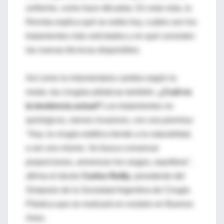
uniforme, como hace décadas. En esta nota, la
Revista explica qué se estila hoy, cuáles son los
tratamientos más solicitados y en qué consisten
las nuevas técnicas disponibles.
Así como la indumentaria cambia según la
moda, las cirugías plásticas también.
¿Cuál es
la tendencia actual?
Los tratamientos no
quirúrgicos, menos invasivos, con una premisa:
"Hoy, la cirugía estética tiende a la naturalidad,
a ser uno mismo. Se busca conservar
proporciones, armonizar los rasgos, equilibrar",
afirma el doctor
Carlos Reilly
, presidente del
Simposio de la Sociedad Argentina de Cirugía
Plástica que se realizará en octubre en Buenos
Aires.