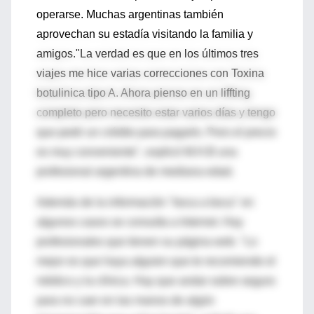
operarse. Muchas argentinas también
aprovechan su estadía visitando la familia y
amigos."La verdad es que en los últimos tres
viajes me hice varias correcciones con Toxina
botulinica tipo A. Ahora pienso en un liffting
completo pero necesito estar varios días y tengo
que pedir un crédito para pagarlo. Pero el precio
es muy conveniente", explicó M.H.B una
profesional argentina de mediana edad.
Además de la información "boca a boca" en
algunos casos se consulta a Internet. Hay
profesionales que tienen su página web. "Lo
mejor es que haya alguien que te recomiende el
médico y la clínica. Hay que andar sobre seguro
para no caer en las manos de algún