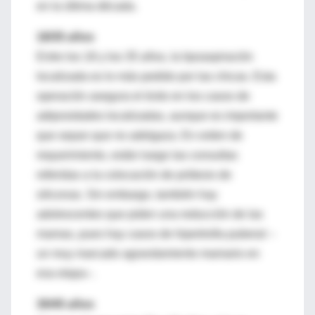
en la última década.
18/35 años
Entre los 18 y los 35 años, la lipoaspiración
localizada es lo más pedido por las chicas. Esta
operación asegura el éxito en los casos de
adiposidades localizadas, aunque es importante
que sepan que no adelgaza. En orden de
requerimiento, están luego las consultas
referidas a la colocación de prótesis de
siliconas. Sin embargo, también hay
adolescentes que piden una reducción de las
mamas, pues hay casos de hipertrofia puberal –
un muy marcado agrandamiento mamario en
esa etapa–.
30/45 años