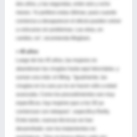
dos años, y las segundas, entre seis y ocho
meses. Yo prefiero estas últimas, pues cuando
comienza a desaparecer el efecto pueden volver
a colocarse sin problemas. Las otras, en
cambio, no", recomienda Mogliani.
+ 45 años
Luego de los 45 años, las mujeres no
abandonan las cirugías hasta aquí descriptas, y
suman una más: el lifting. "Igualmente, las
cirugías en la cara ya no se hacen sólo a edad
avanzada. Como los procedimientos son muy
específicos, hay mujeres que a los 30 ya
comienzan con retoques", especifica Reilly.
Entre tanto, nuevas técnicas se han
desarrollado: son los tratamientos no