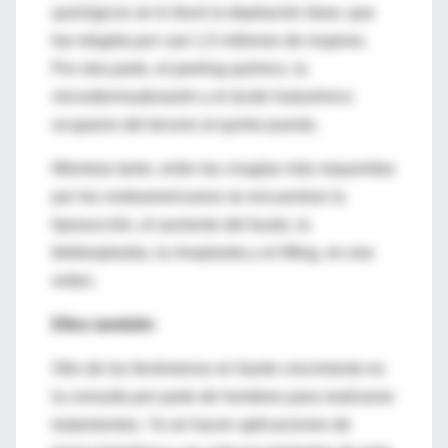
quirúrgicos se lo llevó la depilación láser, que
fue elegida por casi 1,5 millones de mujeres.
Por otra parte, el peeling químico, la
microdermoabrasión y el ácido hialurónico
ocuparon del tercero al quinto puesto.
Mientras tanto, entre las cirugías más requeridas
por los norteamericanos se encuentran la
liposucción, el aumento del busto, la
blefaroplastia, la rinoplastia y el lifting, en ese
orden.
Ellos también
Otro de los fenómenos en fuerte crecimiento es
la consulta por parte de hombres para realizarse
tratamientos. Ya se hacen aplicaciones de