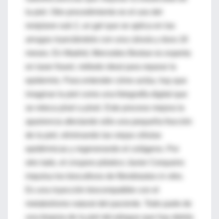
la piel. Otro procedimiento es el uso del
restylane sub 2, un gel que se aplica en las
arrugas inyectándolo con una cánula y dura 18
meses. En Madrid, Mercedes Bestue es experta
en laser fraxel, método ideal para reparar la
epidermis. Para entender cómo actúa, hay que
imaginar la piel como una fotografía digital que
se retoca píxel a píxel. Este proceso mejora la
apariencia afectando sólo una pequeña fracción
de la piel, eliminando las viejas células
epidérmicas y regenerando el colágeno. Por
otro lado, el cirujano plástico Javier Cerqueiro
impulsa los biocultivos de fibroblastos in vitro.
Es una inyección biocompatible con el
metabolismo natural del paciente. Todo parte de
una biopsia de la piel del pliegue que hay detrás