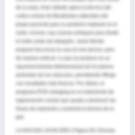
de la oreja. Este método aplica la técnica del
cultivo celular de fibroblastos obtenidos del
propio paciente para su posterior implante en el
rostro. Incluso, hay nuevos enfoques para dividir
el rostro antes de trabajarlo. Javier Benito
propone fraccionar la cara en tres tercios, pero
de manera vertical. Lo que se produce es un
rejuvenecimiento tridimensional de los planos
profundos de los músculos, permitiendo liftings
con resultados más frescos. Por último, el
programa RGN antiaging es un tratamiento de
regeneración celular que ayuda a disminuir las
líneas de expresión y aumenta la tersura de la
piel.
LA NACION | 04.09.2005 | Página 00 | Revista