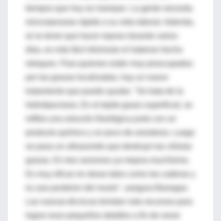
tiempos que hoy se manejan. La gente necesita
reincorporarse rápido a su vida laboral. Además,
al no tener que hacer reposo durante varios
días, es más fácil disimular el haberse hecho
retoques. Para quienes están muy preocupados
por las grasas localizadas, hay un nuevo
tratamiento que puede ayudar. "Se trata de la
hidrolipoclasia. En el tejido graso superficial, se
infiltra una solución fisiológica junto con un
producto químico y un poco de anestesia. Luego
se pasa un ultrasonido que destruye las células
grasas. En tres sesiones ya mejora muchísimo.
Es muy eficaz en áreas tales como las caderas y
la cara posterior del muslo", asegura Banegas.
Las nuevas técnicas brindan más recursos para
lograr esos pequeños detalles a fin de verse