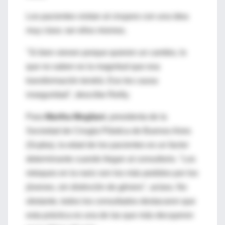
Los pacientes visitan al cirujano con una idea
muy clara: ser ellos mismos.
"Si bien vienen porque quieren un cambio, lo
que no saben es la magnitud que esa
transformación tendrá. Eso les causa
inseguridad", describe Reilly.
Para
Martha Mogliani
, presidenta de la
Sociedad de Cirugía Plástica de Buenos Aires
(Scpba), la edad de los pacientes es un factor
determinante cuando llegan al consultorio. "Los
retoques en la nariz son los más pedidos por los
jóvenes, sin distinción de género", aclara. No
obstante, todos los consultados destacaron que
esta práctica es una de las que más decayeron