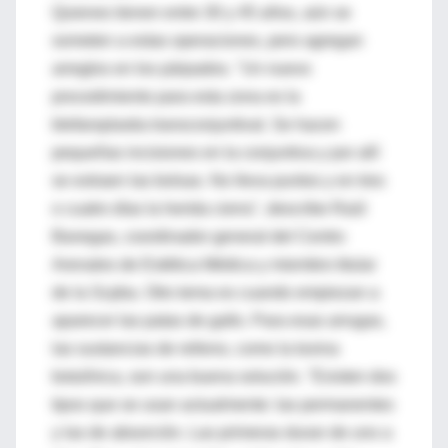
Quienes tienen entre 30 y 45 años, aún se
someten a estas operaciones, pero agregan
arreglos en los párpados. "Un nuevo
procedimiento para esta zona es la
blefaroplastia transconjuntival. Se hacen
pequeñas incisiones en la conjuntiva y por allí
se extraen las bolsas. No lleva puntos y en tres
o cuatro días la herida cierra", describe Raúl
Banegas, coordinador general del Centro
Arenales de Estética Médica y miembro titular
de la Scpba. Otro tema es cuando empiezan a
aparecer las patas de gallo. Para esas arrugas,
las sustancias de relleno, como la toxina
botulínica, son una buena solución. "Existen dos
tipos que se usan actualmente: las permanentes
y las de absorción. Las primeras duran de uno a