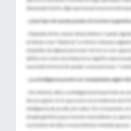
demasiado fuerte, digo que esa persona necesita ayu
–¿Qué tipo de ayuda puede ofrecerles la genéti
–Depende de las causas del problema. Cuando alguie
en llamar a eso “dolencia”. Lo mismo vale para alguie
estupidez de algunas personas: tal vez no son capace
definir eso como una dolencia no significa que no pue
buscando la forma de ayudar a esas personas. Y est
–¿La inteligencia podrá ser manipulada algún día
–No tenemos idea. La inteligencia incluye todo un c
de esos genes. Es lo que ocurre en el síndrome de X frá
inteligencia de un niño de 5 años. Por el momento, n
terapia genética para resolver el problema. Lo que l
nacimiento de niños con problemas mentales graves.