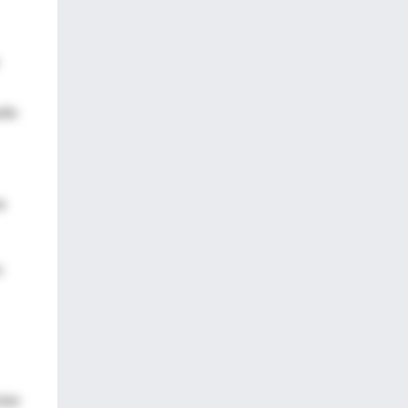
die
a
a
bien