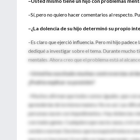
–Usted mismo tiene un hijo con problemas ment
–Sí, pero no quiero hacer comentarios al respecto. Pu
–¿La dolencia de su hijo determinó su propio inte
–Es claro que ejerció influencia. Pero mi hijo padec
dediqué a investigar sobre el tema. Durante mucho ti
mentales. Ahora creo que el problema está al alcance 
–Usted ha suscitado muchas controversias al dec
¿Podría explicar su posición?
–Muchos afirman que todos somos iguales, que con u
aprenderían de la misma manera. No es así. Las dific
personas nacen con impedimentos. Hay dolencias rel
con malos genes. Cualquiera que sea la causa, si el c
cerebro normal. Decimos que la esquizofrenia es una 
que no es funcional. Si un niño no logra aprender a le