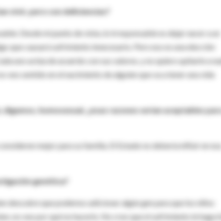
 vivir, pero con deficiencias?
able. Desde mi punto de vista, lo irresponsable es dejar nacer a un
lgo que causará sufrimiento innecesario. Pero eso es una elección
da uno actúa de acuerdo con sus valores, y no quiero quitarle a na
o veo sentido en el nacimiento de alguien que va a tener una vida
á, digamos, homosexual, ¿esas razones serían aceptables par
onsideren mejor para su familia. El Estado no debería influir en es
estigación genética?
guien descubre que podemos adicionar algún gen para que los niños
ien, no veo por qué no hacerlo. No creo que el sufrimiento le haga 