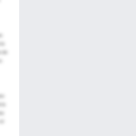
as
 la
o de
os
uno
 la
na
el