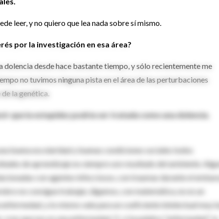
ales.
ede leer, y no quiero que lea nada sobre sí mismo.
rés por la investigación en esa área?
e la dolencia desde hace bastante tiempo, y sólo recientemente me
empo no tuvimos ninguna pista en el área de las perturbaciones
de la genética.
ir que la estupidez podría ser tratada como una dolencia.
na buena escolaridad y buenas condiciones sociales todos
ultades de aprendizaje no siempre son resultado del ambiente. Alg
acionadas con agentes infecciosos, con traumas durante el embar
erebro no consigue trabajar, digamos, con matemática, no es un
enfermedad, y lo mismo vale para un coeficiente intelectual muy b
er, creo que eso es una enfermedad. O, si la palabra “enfermedad” es