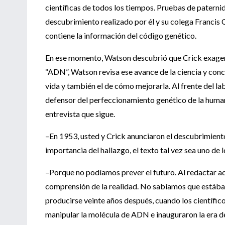
científicas de todos los tiempos. Pruebas de paternid
descubrimiento realizado por él y su colega Francis 
contiene la información del código genético.
En ese momento, Watson descubrió que Crick exageraba
“ADN”, Watson revisa ese avance de la ciencia y concl
vida y también el de cómo mejorarla. Al frente del la
defensor del perfeccionamiento genético de la humani
entrevista que sigue.
–En 1953, usted y Crick anunciaron el descubrimiento
importancia del hallazgo, el texto tal vez sea uno de 
–Porque no podíamos prever el futuro. Al redactar a
comprensión de la realidad. No sabíamos que estáb
producirse veinte años después, cuando los científic
manipular la molécula de ADN e inauguraron la era de 