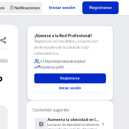
Iniciar sesión
Registrarse
tos
Notificaciones
¡Súmese a la Red Profesional!
Regístrese en IntraMed y conecte con
profesionales de la salud de toda
Latinoamérica.
2005
+1.1 M profesionales de la salud
Impulse su perfil
o
Registrarse
Iniciar sesión
Contenido sugerido
Aumenta la obesidad en la
Las tasas de obesidad se elevaron
práctica totalidad de