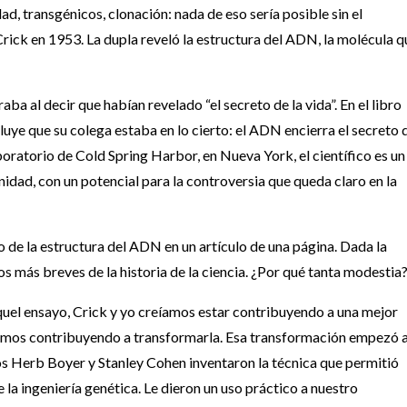
ad, transgénicos, clonación: nada de eso sería posible sin el
Crick en 1953. La dupla reveló la estructura del ADN, la molécula q
 al decir que habían revelado “el secreto de la vida”. En el libro
uye que su colega estaba en lo cierto: el ADN encierra el secreto d
boratorio de Cold Spring Harbor, en Nueva York, el científico es un
dad, con un potencial para la controversia que queda claro en la
 de la estructura del ADN en un artículo de una página. Dada la
los más breves de la historia de la ciencia. ¿Por qué tanta modestia
quel ensayo, Crick y yo creíamos estar contribuyendo a una mejor
amos contribuyendo a transformarla. Esa transformación empezó 
os Herb Boyer y Stanley Cohen inventaron la técnica que permitió
la ingeniería genética. Le dieron un uso práctico a nuestro