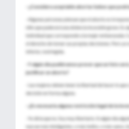
–¿Considera aceptable abortar bebes que podrían
–Algunas personas piensan que el aborto es irrespons
niño que padecerá una dolencia incurable grave. Es a
individual que corresponde a la mujer embarazada. Ca
el derecho de tomar sus propias decisiones. Pero yo n
inferior, restringida.
–Y algún día pudiéramos prever que un feto ser
justificar un aborto?
–Las mujeres deben tener la libertad de hacer lo que c
decisión en forma alguna.
–¿Es necesaria alguna restricción legal de la inv
–Yo diría que no. Soy muy libertario. Si algún día al
nazcan más inteligentes, o más bellos, o más sanos, b