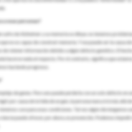
da.
ca a esas personas?
n sufre de Alzheimer y su memoria se diluye, no tenemos problem
n que no es capaz de construir memoria. Y esa puede ser la causa de
s de retener información debido a algún defecto genético. El hech
da hacerse nada al respecto. Por el contrario, significa que estam
amos haciendo progresos.
?
omplejo de genes. Pero uno puede perderla con un solo defecto en 
gil: por causa de la falla de un gen, la persona nunca irá más allá de
o tenemos cura para esas condiciones. Tal vez algún día tengamos u
a ciencia puede ofrecer, por ahora, es prevención. Podemos impedir 