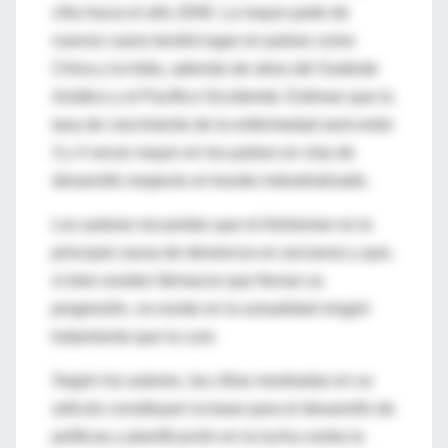
cifra hacia el año 2040. La mayor parte de
nuevos casos tendrá lugar en países como
China y la India, además de otros del Sudeste
Asiático y el Pacífico Occidental. Estiman que la
tasa de crecimiento de la enfermedad será entre
3 y 4 veces mayor en los países en vías de
desarrollo respecto al mundo industrializado.
Los autores recuerdan que el Alzheimer es la
principal causa de demencia en ancianos y que,
si bien existen fármacos que frenan su
progresión, no existe en la actualidad ningún
tratamiento que la cure.
Según los autores, las cifras mostradas en su
artículo constituyen la base para el desarrollo de
políticas y planificación en la lucha contra la