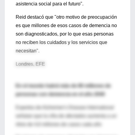
asistencia social para el futuro".
Reid destacó que "otro motivo de preocupación
es que millones de esos casos de demencia no
son diagnosticados, por lo que esas personas
no reciben los cuidados y los servicios que
necesitan".
Londres, EFE
En el mundo habrá más de 80 millones de
personas con demencia en el año 2040
Expertos de Alzheimer's Disease International
señalan que la cifra de afectados aumenta a un
ritmo de 4,6 millones de casos cada año