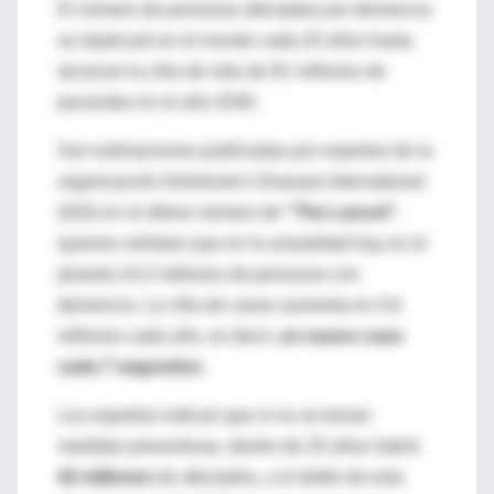
El número de personas afectadas por demencia
se duplicará en el mundo cada 20 años hasta
alcanzar la cifra de más de 81 millones de
pacientes en el año 2040.
Son estimaciones publicadas por expertos de la
organización Alzheimer's Disease International
(ADI) en el último número de
"The Lancet"
,
quienes señalan que en la actualidad hay en el
planeta 24,3 millones de personas con
demencia. La cifra de casos aumenta en 4,6
millones cada año, es decir,
un nuevo caso
cada 7 segundos
.
Los expertos indican que si no se toman
medidas preventivas, dentro de 20 años habrá
42 millones
de afectados, y el doble de esta