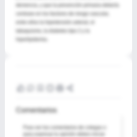
demencia, y que la prevención primaria debería
centrase en los factores de riesgo vascular,
entre ellos la hipertensión arterial, el
tabaquismo, la diabetes tipo 2 y la
hiperlipidemia.
Comentarios
Para ver los comentarios de colegas o
para expresar tu opinión debes iniciar