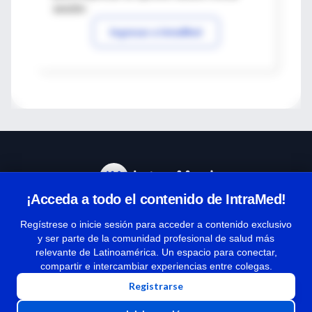
sesión
Ingresar a IntraMed
¡Acceda a todo el contenido de IntraMed!
Centro de Ayuda
Regístrese o inicie sesión para acceder a contenido exclusivo
y ser parte de la comunidad profesional de salud más
relevante de Latinoamérica. Un espacio para conectar,
Términos y condiciones
compartir e intercambiar experiencias entre colegas.
| Políticas de privacidad
Registrarse
| Todos los derechos reservados | Copyright 1997-2026