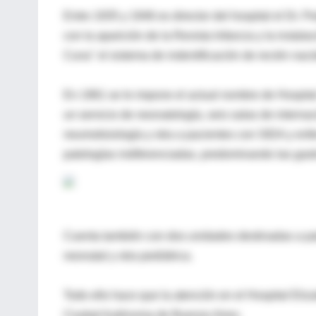
Entre 1935 y 1946 es director del hospital el Dr. P
con la aparición de la Revista Infancia y la insta
Cuna" el sistema de indentificación de recién nac
En 1961 se le impone el actual nombre de Hospital
un servicio de neonatología, seis salas de interna
neumotisiología y otra a pacientes con SIDA y en
patologías indiferenciadas, predominando las gastro
Cuenta también con dos unidades destinadas a pato
neonatal y otra pediátrica.
Todo ello hace que la atención en el Hospital Eliz
Ciudad Autónoma de Buenos Aires.