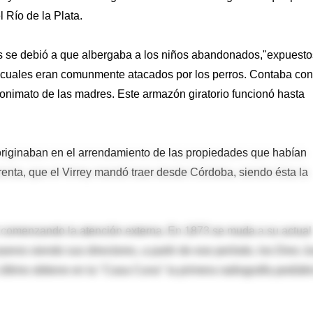
l Río de la Plata.
s se debió a que albergaba a los niños abandonados,"expuesto
los cuales eran comunmente atacados por los perros. Contaba co
onimato de las madres. Este armazón giratorio funcionó hasta
originaban en el arrendamiento de las propiedades que habían
mprenta, que el Virrey mandó traer desde Córdoba, siendo ésta la
 comenzando la atención externa. En 1873 se muda a su actual
eros siendo sus directores, a partir de ese período, los Dres J
ltimo obtiene en la "Casa Cuna" la primera radiografía pediátr