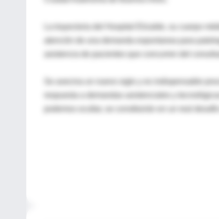
La trayectoria del Hospital Elizalde, su cuerpo mé
atención de una demanda espontanea para patología
asistencia de pacientes que concurren del conurba
Se avecina un nuevo siglo y es indispensable proce
respuesta a demandas asistenciales y tecnológica
podemos ocultar, se constituirán en un real desafío 