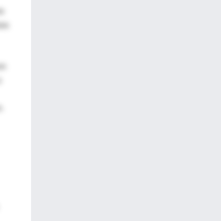
mo
asa
on
a
o.