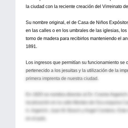
la ciudad con la reciente creación del Virreinato de
Su nombre original, el de Casa de Niños Expósito
en las calles o en los umbrales de las iglesias, 
torno de madera para recibirlos manteniendo el an
1891.
Los ingresos que permitían su funcionamiento se 
pertenecido a los jesuitas y la utilización de la i
primera imprenta de nuestra ciudad.
En 1820 se nombra director al Dr. Cosme Argerich
localización en la calle Montes de Oca esquina Cas
A. Argerich, Juan M. Bosch y Angel Centeno. Este ú
en el país.