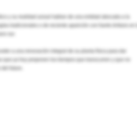
dico y su realidad actual hablan de una entidad abocada a la
s tradicionales o de reciente aparición con fuerte énfasis en 
no sur.
der a una renovación integral de su planta física para dar
s que ya hoy proponen los tiempos que transcurren y que no
del futuro.