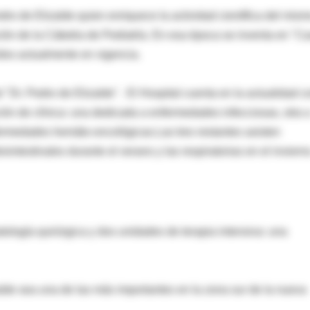
edro de Elizalde quien enriquece la actividad científica del mis
lación de la Cátedra de Pediatría. En esa época se inventa en "C
idos actualmente en vigencia.
 "Dr. Pedro de Elizalde". El Hospital cuenta en la actualidad c
ción de clínica: una dedicada a enfermedades infecciosas, otra 
fermedades hemáto-oncológicas.Las tres restantes asisten
intestinales durante el verano y las respiratorias en el inviern
logía quirúrgica y dos unidades de terapia intensiva: una
alde sea una de las más importantes en la zona sur de la nueva