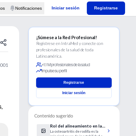
Iniciar sesión
Registrarse
tos
Notificaciones
¡Súmese a la Red Profesional!
Regístrese en IntraMed y conecte con
profesionales de la salud de toda
Latinoamérica.
2001
+1.1 M profesionales de la salud
Impulse su perfil
Registrarse
Iniciar sesión
s,
Contenido sugerido
Rol del alineamiento en la
La osteoartritis de rodilla es la
progresión de la