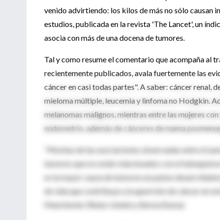
venido advirtiendo: los kilos de más no sólo causan i
estudios, publicada en la revista 'The Lancet', un índi
asocia con más de una docena de tumores.
Tal y como resume el comentario que acompaña al tra
recientemente publicados, avala fuertemente las evi
cáncer en casi todas partes". A saber: cáncer renal, 
mieloma múltiple, leucemia y linfoma no Hodgkin. A
melanomas malignos, mientras entre las mujeres con 
endometrio, además de cánceres de mama posmenop
"Muchas de las asociaciones observadas entre el aum
tumores que no están relacionados con el tabaquism
es la mayor causa de tumores en países desarrollados),
de vida que contribuye a la aparición de cáncer en es
Manchester (Reino Unido) y Berna (Suiza).