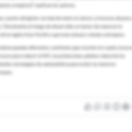
nas a mujeres]", explican los autores.
go y ancho del globo: la relación entre el cáncer y el exceso de peso
s. Únicamente el riesgo de desarrollar un tumor de mama en la
de la región Asia-Pacífico que eran obesas o tenían sobrepeso.
odavía quedan diferentes cuestiones que resolver en cuanto al exc
icaces para reducir el IMC en poblaciones adultas reducirán los
iseñar estrategias de salud pública para evitar los tumores
cluyen.