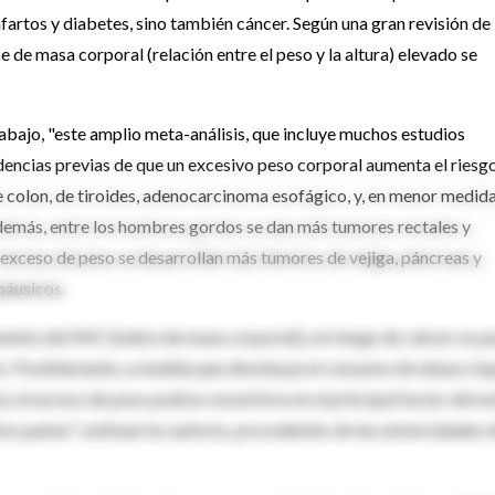
nfartos y diabetes, sino también cáncer. Según una gran revisión de
ce de masa corporal (relación entre el peso y la altura) elevado se
bajo, "este amplio meta-análisis, que incluye muchos estudios
dencias previas de que un excesivo peso corporal aumenta el riesg
de colon, de tiroides, adenocarcinoma esofágico, y, en menor medida
demás, entre los hombres gordos se dan más tumores rectales y
exceso de peso se desarrollan más tumores de vejiga, páncreas y
áusicos.
ento del IMC [índice de masa corporal] y el riesgo de cáncer es p
o. Posiblemente, a medida que disminuya el consumo de tabaco (q
 el exceso de peso podría convertirse en el principal factor del es
tos países", estiman los autores, procedentes de las universidades 