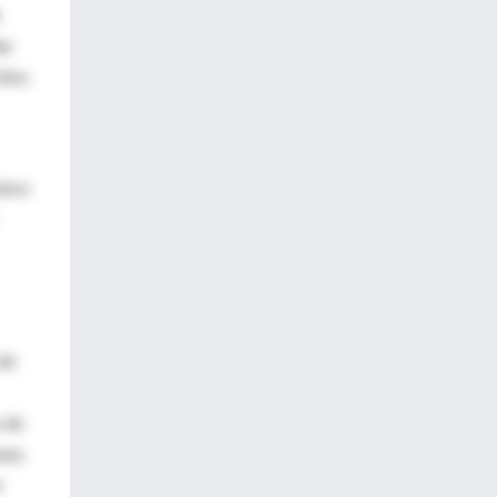
ar
ilos
tura
 de
s de
unes
l