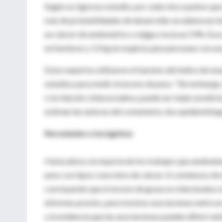
Según su riguroso estudio, por cada cinco puntos qu
más de probabilidades de desarrollar un adenocarcino
un cáncer de endometrio o vejiga crecía un 59%. Eso
en hombres y 13 kg en mujeres para personas con un 
Estos expertos utilizaron el baremo del índice de ma
estudios para medir el exceso de peso. "Sin embargo,
o la relación cintura/cadera, puede ser mejor predicto
estiman las autoras del comentario, dos epidemióloga
Novedades e incógnitas
Hasta ahora, la mayoría de los trabajos que analizab
peso con tipos concretos de cáncer. A comienzos de 
concluyendo que el exceso de grasa se relacionaba co
informes previos, para mostrar asociaciones entre 
y la evidencia que las asociaciones pueden diferir en