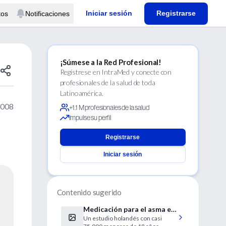
Iniciar sesión
Registrarse
tos
Notificaciones
¡Súmese a la Red Profesional!
Regístrese en IntraMed y conecte con
profesionales de la salud de toda
Latinoamérica.
2008
+1.1 M profesionales de la salud
Impulse su perfil
Registrarse
Iniciar sesión
Contenido sugerido
Medicación para el asma en
Un estudio holandés con casi
niños no diagnosticados