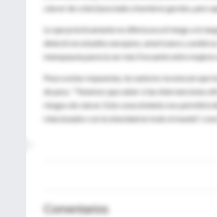
cáncer de colon [asociado a hombres gordos, pero ape
Lo que prácticamente no difería era el riesgo a lo lar
detectó en estudios europeos, americanos y asiático
menopausia parecía ser más frecuente entre mujeres 
Pese a estas respuestas, los autores reconocen que t
de peso. "Tenemos que saber si las intervenciones ef
riesgos de cáncer. Este conocimiento nos permitirá d
relacionados con la obesidad en todo el mundo", con
Comentarios