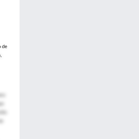
o de
,
ara
ue
tilo
de