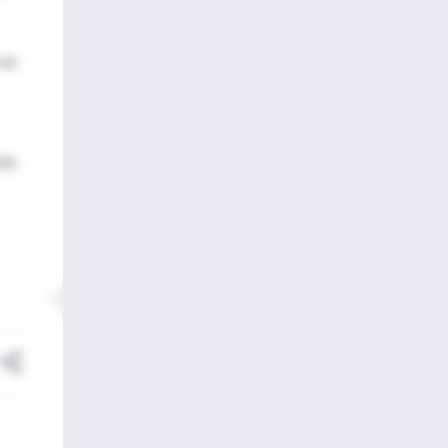
 se
eso