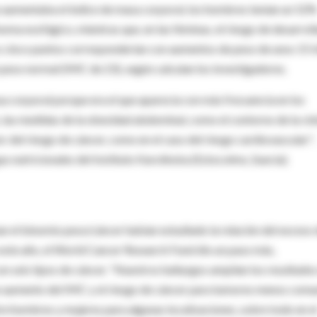
e aumentaba el índice de masa corporal, los hombres tenían un 52%
ma esofágico, mientras que, en las féminas, el riesgo de desarroll
s cinco puntos corresponderían con aumentos de peso de unos 15 k
peso normal (IMC de 23), según calculan los investigadores.
sa corporal porque era el que aparecía con más frecuencia en los
 las medidas de la obesidad abdominal, como el contorno de la cin
r del riesgo de cáncer, como en el caso del riesgo cardiovascular",
s nutricionales del Instituto Karolinska (Estocolmo, Suecia).
an el binomio peso/cáncer habían estudiado la relación del exceso
este año, el World Cancer Research Fund dio un paso más,
n seis tipos de cáncer. "Nuestros hallazgos amplían los resultado
un aumento del IMC y el riesgo de cáncer para tumores menos com
tre hombres y mujeres para algunas localizaciones, sobre todo en e