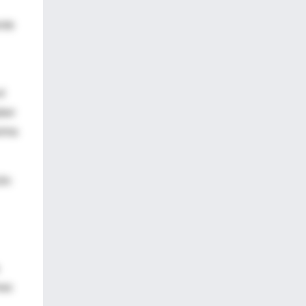
nte
l
aber
xima
ión
mas