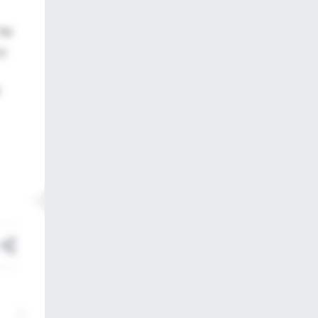
"no
 y