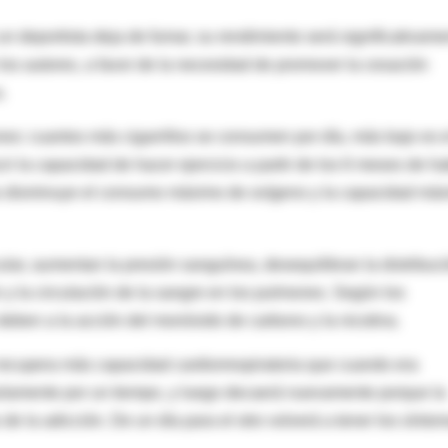
un deportista deja de fumar, su rendimiento será significativame
los autores, a favor de la necesidad de promover la cesación
.
nes: cuantos más cigarrillos se consumen por día, más bajo es e
ir la capacidad de hacer ejercicio a partir de los 6 meses de h
oras disminuye el consumo máximo de oxígeno y la capacidad má
lar, aumentan la presión sanguínea, desequilibran la distribuc
n y la circulación de la sangre en los pulmones. Según los
 deben a la acción del monóxido de carbono y la nicotina.
 recupera más capacidad cardiorrespiratoria que cuando era
o solamente por un tiempo, y luego decaerá nuevamente porque la
 de la adicción. De un día para el otro volverá a tener los sínto