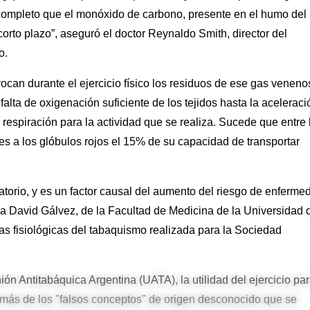
r completo que el monóxido de carbono, presente en el humo del
corto plazo”, aseguró el doctor Reynaldo Smith, director del
o.
ocan durante el ejercicio físico los residuos de ese gas veneno
lta de oxigenación suficiente de los tejidos hasta la aceleraci
 respiración para la actividad que se realiza. Sucede que entre 
es a los glóbulos rojos el 15% de su capacidad de transportar
latorio, y es un factor causal del aumento del riesgo de enferme
rla David Gálvez, de la Facultad de Medicina de la Universidad 
as fisiológicas del tabaquismo realizada para la Sociedad
ón Antitabáquica Argentina (UATA), la utilidad del ejercicio pa
 más de los "falsos conceptos" de origen desconocido que se