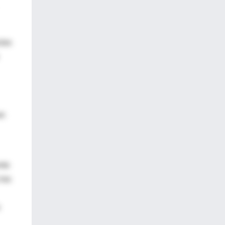
ctos
an
nto
 los