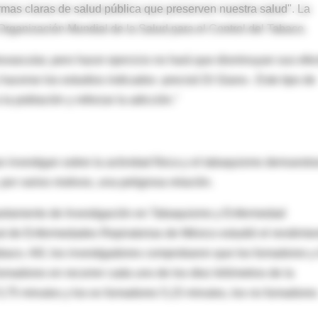
mas claras de salud pública que preserven nuestra salud". La
 Organización Mundial de la Salud para el Control del Tabaco.
ovascular, pero hacer ejercicio no hará que disminuyan sus efe
 hacerse los estudios indicados -precisó Di Giano-. Este tipo de
a población y reforzar la adicción."
ue investigan sobre la actividad física y el tabaquismo demuestr
 por varios motivos, una peligrosa relación.
artamento de Investigación en Tabaquismo y Enfermedad
al de Enfermedades Repiratorias de México estudió el rendimie
abaco. Allí, los investigadores comprobaron que los fumadores y
adores en recorrer cada uno de los diez kilómetros de la
5,75 minutos y los ex fumadores 5,15 minutos, los no fumadores