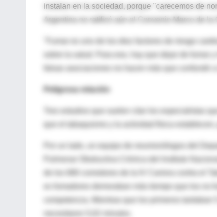
instalan en la sociedad, porque "carecemos de nor
Argentina no ratificó aún el Convenio Marco de la
"Fumar es uno de los diez factores de riesgo cardi
sobre la salud. Para eso, hay que dejar de fumar y
falsas asociaciones no hacen más que confundir a l
Peligrosa relación
Tres estudios que suelen citar los especialistas q
que el tabaquismo y la actividad física establecen,
Por un lado, un equipo de neumonólogos del Dep
Pulmonar Obstructiva Crónica del Instituto Nacion
de los 680 corredores de la IV Carrera contra el T
ex fumadores demoraban más tiempo que los no fum
competencia. Mientras que los primeros tardaban 
necesitaron 5,02 minutos.