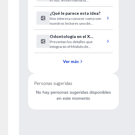
in situ, lesión mamaria
precancerosa de pronóstico
favorable, sobrevaloran sus
¿Qué le parece esta idea?
probabilidades de desarrollar
Nos interesa conocer como ven
cáncer de mama invasivo, según
nuestros lectores uno de
sugiere un nuevo estudio.
nuestros proyectos 2008.
Odontología en el X
Presentan los detalles que
Congreso: "Avances en
integrarán el Módulo de
Medicina"
Odontología del X Congreso
Internacional Avances en
Medicina Hospitales Civiles 2008.
Ver más
Personas sugeridas
No hay personas sugeridas disponibles
en este momento