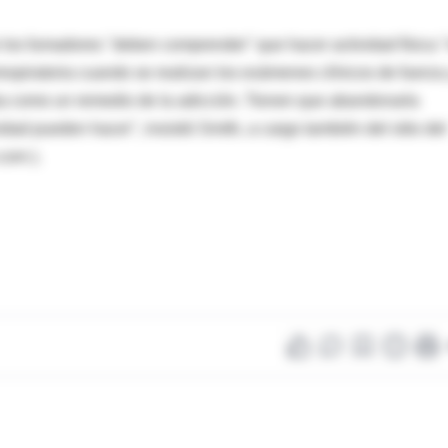
 los fumadores "deben comprender" que hacer actividad física 
respiratoria cuando se realizan los exámenes clínicos de fuerza
ctúa como un remedio de la adicción. Tienen que abandonarla
dad pueden hacer", insistió Smith, a cargo también del sitio del
com ).