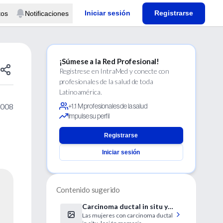
Iniciar sesión
Registrarse
tos
Notificaciones
¡Súmese a la Red Profesional!
Regístrese en IntraMed y conecte con
profesionales de la salud de toda
Latinoamérica.
2008
+1.1 M profesionales de la salud
Impulse su perfil
Registrarse
Iniciar sesión
Contenido sugerido
Carcinoma ductal in situ y
Las mujeres con carcinoma ductal
riesgo de cáncer de mama