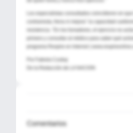
de quien fuma y nunca hizo ejercicio."
Los especialistas consultados coincidieron en que
contrarresta, frena ni mejora" la capacidad cardior
resistencia. "En los fumadores, el ejercicio no a
primero y consultar al médico para saber qué activi
programa Respire en Internet ( www.respireonline.
Por Fabiola Czubaj
De la Redacción de LA NACION
Comentarios