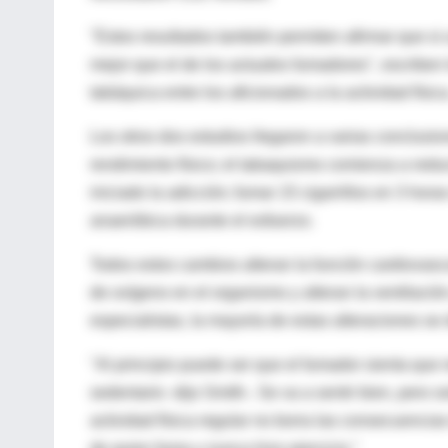
"Estos resultados también permiten afirmar que si 
mejor que el de los actuales fumadores", escriben 
tabáquica entre los aficionados a la actividad física
Los otros dos estudios llegaron a varias conclusio
rendimiento físico; el tabaquismo comienza a reduc
iniciado la adicción; fumar 15 cigarrillos en 3 h
anaeróbica durante el esfuerzo.
Todos estos cambios alteran la función cardiovascu
de oxígeno en el organismo y alteran la ventilació
especialistas, la mayoría de estas alteraciones se
"Al principio puede ser que el fumador sienta que
sedentario -dijo Smith-. Se va a sentir bien, per
actividad física regular no borra las consecuencias