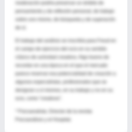
moderación podría preservar un ámbito de
pensamiento y de reflexión personal, de trabajo
sobre uno mismo, de búsqueda y de superación
de sí.
El trabajo del análisis se inscribía para Freud en
el campo de ejercicio del ocio en su sentido
clásico de actividad creadora. Algo bueno de
recordar en una época en el que el mercado
parece reservar esa potencialidad de creación a
algunos especialistas, profesionales que se
designan a sí mismos, en su trabajo y no en su
ocio, como “creativos”.
* Psicoanalista. Director de la revista
Psicoanálisis y el Hospital.