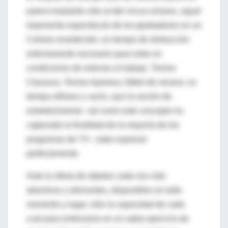
parece bastante más al del circus romano, aquel
imponente espectáculo de los gladiadores en un
Coliseo enardecido: un tiempo de distracción
estrictamente necesario para estar en
condiciones de retornar al trabajo. Torneo
Clausura, Torneo Apertura, fútbol de verano; un
tiempo efímero y vacío, que la noción de
entretenimiento –tal como este concepto ha
capturado la finalidad de la mayoría de los
programas de TV– sabe expresar
perfectamente.
Ante la oferta de objetos cada vez más
atractivos y alienantes, disponibles en todo
momento y lugar, sólo la capacidad de cada
cual para entrenarse en un sabio ejercicio de