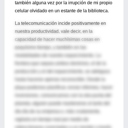
también alguna vez por la irrupción de mi propio
celular olvidado en un estante de la biblioteca.
La telecomunicación incide positivamente en
nuestra productividad, vale decir, en la
capacidad de hacer muchísimas cosas en
poquísimo tiempo, y también en las
modalidades de nuestro esparcimiento. La
frontera que separa ambos dominios, el de la
producción y el del esparcimiento, se adelgaza
hasta hacerse apenas reconocible. Desde la
playa podemos planificar, enviar informes, hacer
inversiones, comunicarnos con la otra punta del
planeta; alguien puede mantenerse al tanto del
día día de su empresa o, más crudamente,
vigilarla en tiempo real por medio de
videocámaras conectadas a un monitor a través