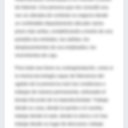
de Internet. Una persona que me consultó una
vez se ufanaba de controlar su negocio desde
un confortable departamento ubicado varios
pisos más arriba, contabilizando a través de una
pantalla las entradas, las salidas, los
desplazamientos de sus empleados, los
movimientos de caja.
Pero todo eso tiene su contraprestación, como si
la misma tecnología capaz de liberarnos del
agobio de la presencia real nos condenara a
trabajar de manera permanente, esfumado el
tiempo fecundo de la improductividad. Trabaje
desde su casa, desde la quinta o el country;
trabaje desde el auto, desde la sierra o el mar,
trabaje desde su lugar de descanso, trabaje