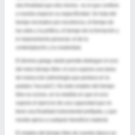
otra finalidad que ella misma– es el que confiere
a nuestra especie su especificidad. Se trata del
tiempo recreativo por excelencia, el tiempo de
las artes y la política, el tiempo de la formación y
el mejoramiento personal, el de la
contemplación y la creatividad.
El término griego skolé permite distinguir el ocio
del mero tiempo libre: el ocio supone una tarea
de instrucción (etimología que perdura en la
palabra “escuela”). No todo empleo del tiempo
libre es ocioso, en la medida en que el ocio
supone el ejercicio de una capacidad que no
tiene una finalidad instrumental prefijada, y que
resulta ajena a cualquier beneficio material.
El empleo del tiempo libre de nuestra época se