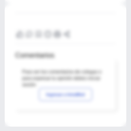
Comentarios
Para ver los comentarios de colegas o
para expresar tu opinión debes iniciar
sesión
Ingresar a IntraMed