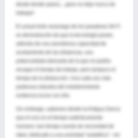
desde donde quiera... ¡pero no deje nunca de
trabajar!
El actual éxito veraniego de los paradores Wi Fi
es demostración de que la tecnología posee,
además de una asombrosa capacidad de
acortamiento de las distancias, una
potencialidad alienante de la que no podría
escapar el tiempo de trabajo, pero tampoco el
tiempo de la distracción. Una cada vez más
poderosa industria del entretenimiento
evidencia lucrar con ello.
Sin embargo, sabemos desde la Antigua Grecia
que el ocio es el tiempo auténticamente
humano: ese tiempo exento de necesidad de
labor, dedicado a una actividad “autotélica” –sin