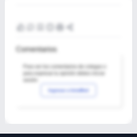
Comentarios
Para ver los comentarios de colegas o
para expresar tu opinión debes iniciar
sesión
Ingresar a IntraMed