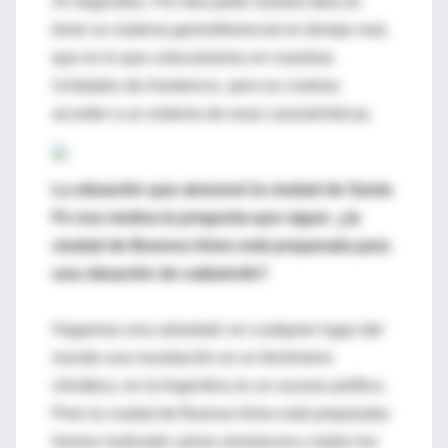
25 segundos. Por otra parte nuestra idea es
tener un sistema georreferencial en tiempo real,
que es lo que colocaríamos en nuestras
Unidades de Asistencia pero es costoso
acceder a un sistema de esas características.
La situación que atravesó la ciudad de Santa
Fe nos motiva la pregunta que sigue: ¿la
ciudad de Buenos Aires está preparada para
una situación de catástrofe?
Hagamos una salvedad: en cualquier lugar del
mundo una inundación es un fenómeno
climática, en la Argentina es un suceso político.
Pero la ciudad de Buenos Aires está preparada:
hemos realizado varios simulacros y todos los