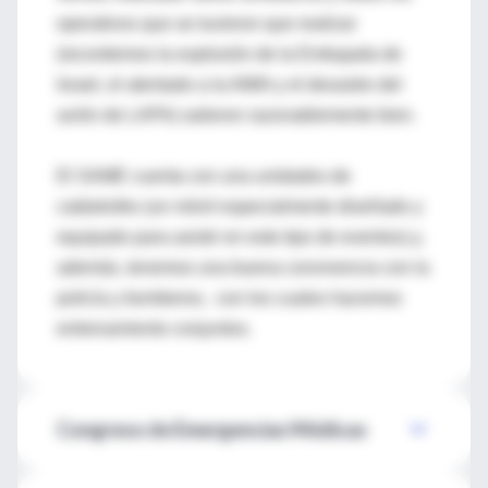
operativos que se tuvieron que realizar
(recordemos la explosión de la Embajada de
Israel, el atentado a la AMIA y el desastre del
avión de LAPA) salieron razonablemente bien.
El SAME cuenta con una unidades de
catástrofes (un móvil especialmente diseñado y
equipado para asistir en este tipo de eventos) y,
además, tenemos una buena convivencia con la
policía y bomberos, con los cuales hacemos
entrenamiento conjuntos.
Congreso de Emergencias Médicas