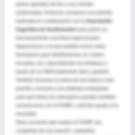
ponen aparatos de fax a sus clientes
sordomudos. Entonces armamos una planilla
realizada en combinación con la
Asociación
Argentina de Sordomudos
para poner en
funcionamiento una línea especial para
hipoacúsicos a la que podrán enviar estos
formularios (que distribuiremos en clubes,
escuelas, etc.) describiendo los síntomas a
través de un 0800 totalmente libre y gratuito.
También tenemos la intención de traducir esta
planilla y enviarla a las distintas embajadas
para que todos los extranjeros puedan también
comunicarse con el SAME y solicitar ayuda si la
necesitan.
Otras acciones que realiza el SAME son
campañas de vacunación, campañas