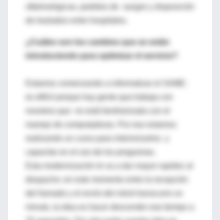
oftalmológicas, pedidos de sangre y disposición
de traslados entre hospitales.
¿Cuáles son los cambios que se están
introduciendo para optimizar el servicio?
Estamos comenzando a informatizar el SAME:
es difícil porque hay gente que trabaja con
nosotros que no está familiarizada con el
manejo de computadoras. Por eso estamos
realizando un curso para interiorizarlos y
capacitar en el uso de los programas.
Esta modernización le va a dar mayor rapidez al
despacho: en este momento entre la recepción
del llamado y el envío del móvil transcurre un
minuto, la idea es hacer descender ese tiempo a