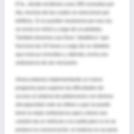
8 hs., donde recibimos unas 300 consultas por
día, muchas de las cuales se solucionan por
teléfono. Si no pueden resolverse por esa vía,
se envía un móvil a cargo de un pediatra.
También tenemos una línea "obstétrica" que
funciona las 24 horas a cargo de un obstetra
que evacua consultas y, además, envía una
ambulancia de ser necesario.
Ahora estamos implementando un nuevo
programa para superar las dificultades de
acceso al sistema de poblaciones con diversa
discapacidad: esto se refiere a que se puede
tener la mejor ambulancia aquí y darse una
colisión de un vehículo a la vuelta pero si no se
produce la comunicación, el sistema no se pone