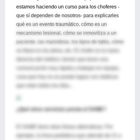
estamos haciendo un curso para los choferes -
que sí dependen de nosotros- para explicarles
qué es un evento traumático, cómo es un
mecanismo lesional, cómo se inmoviliza a un
paciente, las maniobras, los tipos de tabla, cómo
se libera la vía aérea, etc. El chofer es la mano
derecha del médico: tienen que tener una
comunicación muy rápida y trabajar en equipo,
cosa que hoy no se puede lograr con médicos
que rotan todos los días...
¿Qué otros servicios presta el SAME?
El SAME tiene otras líneas alternativas. Por
ejemplo, la línea pediátrica que atiende de 21 a