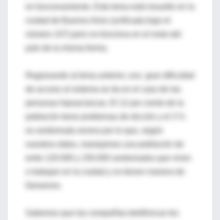
en funcionamiento. Este tema está resuelto en la
ciudad de Buenos Aires (unificada bajo el
número 107) pero no funciona en el resto del
país de la misma forma.
Regresando al tema anterior, una gran dificultad
de acceso al sistema se da en el caso de las
personas hipoacúsicas. El 12 por ciento de la
población tiene problemas de dicción y el 3 %
es sordomuda severa por lo que, según
nuestros datos, manejamos una población de
entre 120.000 y 150.000 sordomudos que viven
o trabajan en la ciudad y no tienen manera de
llamarnos.
Sabemos que las compañías telefónicas les