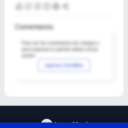
Comentarios
Para ver los comentarios de colegas o
para expresar tu opinión debes iniciar
sesión
Ingresar a IntraMed