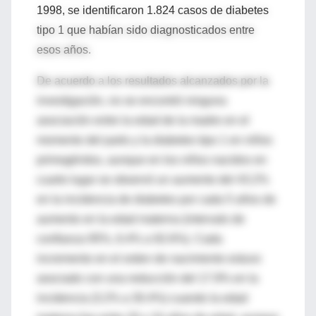
1998, se identificaron 1.824 casos de diabetes
tipo 1 que habían sido diagnosticados entre
esos años.
De acuerdo a los resultados alcanzados por la
investigación, no se encontró ninguna
asociación entre la edad de la madre en el
momento del parto y la diabetes tipo 1 en niños
primogénitos, aunque en los niños nacidos en
cuarto lugar se observó un aumento del 43.2%
en la incidencia de diabetes por cada 5 años de
aumento en la edad materna (intervalo de
confianza 95%, 6.4% a 92.6%). Cada
incremento en el orden de nacimiento estuvo
asociado con una reducción del 17.9% en la
incidencia (3.2% a 30.4%) cuando la edad