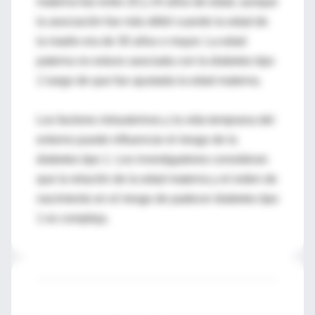
materna fue entre 20 y 24 años de edad, aunque
la asociación fue más débil cuando la edad de
la madre era de 30 años o mayor. La edad
paterna no estuvo asociada con la diabetes tipo
1 luego de que fue ajustada la edad materna.
Los factores intrauterinos y la vida temprana del
entorno puede influenciar el riesgo de la
diabetes tipo 1. Los investigadores consideran
que la relación de la edad materna y el orden de
nacimiento en el riesgo de padecer diabetes tipo
1 es compleja.