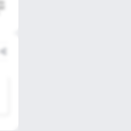
ias
dad