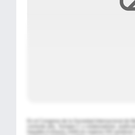
En el Congreso de la Sociedad Internacional de Me
corriente año, Kemper C y colaboradores publicar
hepatitis A (Havrix 1440) en viajeros HIV positivos