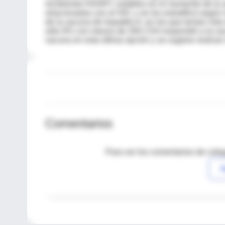
recibiendo HAART, estables en el momento de la a
relacionadas con el HIV, y se los estratificó seg
de la vacuna de hepatitis A: en los que tenían má
sólo 9% con menos de 200 CD4 respondió a la va
vacuna en esta última opción y se sugiere realiza
Comentarios
Para ver los comentarios de coleg
I