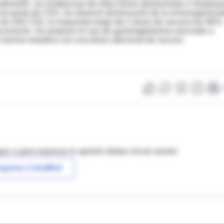
dmisión, sin evidencias de infecciones oportunistas o neoplas
ún recuento de CD4. Se observó disminución de la inmunogenici
s de 200 CD4, la respuesta luego de 2 dosis de vacuna fue 68%;
cunación. Se propone el uso de gammaglobulina asociado a
r nuevos estudios con una dosis adicional de vacuna
as o para expresar tu opinión debes iniciar sesión
ngresar a IntraMed