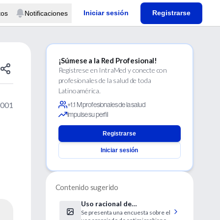
Iniciar sesión
Registrarse
tos
Notificaciones
¡Súmese a la Red Profesional!
Regístrese en IntraMed y conecte con
profesionales de la salud de toda
Latinoamérica.
2001
+1.1 M profesionales de la salud
Impulse su perfil
Registrarse
Iniciar sesión
Contenido sugerido
Uso racional de
Se presenta una encuesta sobre el
antibióticos