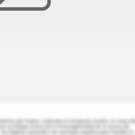
dicina del Viajero, realizado en Innsbruck, Austria, en mayo de
on un trabajo acerca de la inmunogenicidad de la vacuna de
. Se eligieron pacientes con serología negativa para hepatitis A,