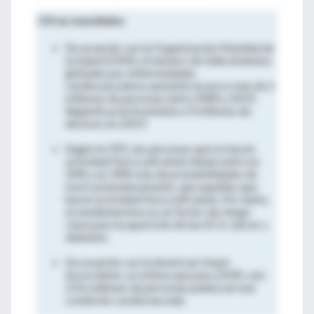
Cifras mundiales
De acuerdo con la Organización Mundial de
la Salud (OMS), el número de fallecimientos
globales por enfermedades
cardiovasculares aumentó en poco más de 2
millones de personas entre 2000 y 2019,
llegando prácticamente a 9 millones de
decesos en 2019.
Según la OPS, las personas que no hacen
actividad física suficiente tienen entre un
20% y un 30% más de probabilidades de
morir prematuramente, que aquellas que
hacen actividad física suficiente. Por tanto,
el sendentarismo es un factor de riesgo
clave para la aparición de las ECV, cáncer y
diabetes.
De acuerdo con la American Heart
Association, se estima que para 2030, casi
23.6 millones de personas padezcan una
condición cardiovascular.