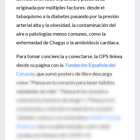
originada por múltiples factores: desde el
tabaquismo a la diabetes pasando por la presión
arterial alta y la obesidad, la contaminación del
aire o patologías menos comunes, como la
enfermedad de Chagas o la amiloidosis cardíaca.
Para tomar conciencia y conectarse, la OPS linkea
desde su página con la
Fundación Española del
Corazón
, que sumó posters de libre descarga
como “Piensa en tu corazón para tener hábitos
saludables de vida”; “Piensa en tu corazón y
controla tus factores de riesgo” y “Piensa en tu
corazón para controlar la salud de tu corazón”.
También conecta con su iniciativa
HEARTS en las
Américas
que recopila mensajes sobre salud
cardíaca en tiempos de COVID-19.