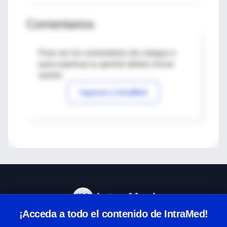
Comentarios
Para ver los comentarios de colegas o
para expresar tu opinión debes iniciar
sesión
Ingresar a IntraMed
¡Acceda a todo el contenido de IntraMed!
Centro de Ayuda