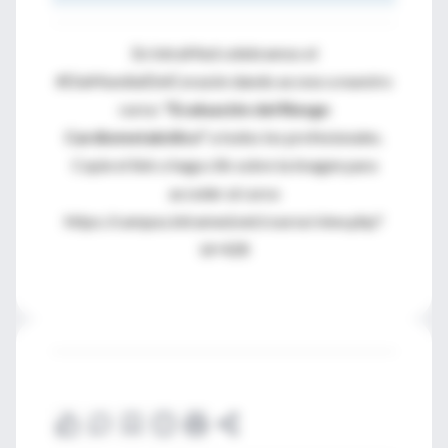
En IntraMed celebramos el
#DíaMundialDelCorazón dando acceso a nuestro
curso:
"Evaluación del Riesgo
Cardiometabólico"
a todos los profesionales.
Copie el link o haga clik sobre la imagen para
acceder al curso
https://campus.intramed.net/course/view.php?
id=428