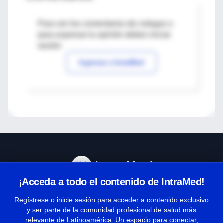
Para ver los comentarios de colegas o
para expresar tu opinión debes iniciar
sesión
Ingresar a IntraMed
¡Acceda a todo el contenido de IntraMed!
Centro de Ayuda
Regístrese o inicie sesión para acceder a contenido exclusivo
y ser parte de la comunidad profesional de salud más
relevante de Latinoamérica. Un espacio para conectar,