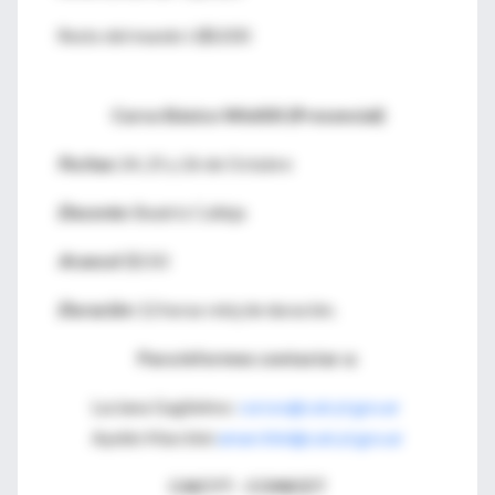
Resto del mundo U$S200
Curso Básico WinISIS (Presencial)
Fechas:
24, 25 y 26 de Octubre
Docente:
Beatriz Calleja
Arancel:
$150
Duración:
12 horas reloj de duración.
Para informes contactar a:
Luciana Guglielmo:
cursos@caicyt.gov.ar
Ayelén Marchini
amarchini@caicyt.gov.ar
CAICYT - CONICET