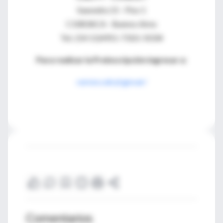
Saavedra 15 - Piso 1
C1083ACA - Buenos Aires
Tel.: (54 11)4951-7310 / 8334
Para realizar la Preinscripción ingresar a:
cursos.caicyt.gov.ar/
Comentarios