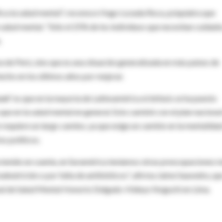
fica la salud mental", reconoce Hugo Lozada Roca, psiquiatra que
 salud mental. "Sólo el 25% de los individuos que necesitan cuidad
.
va de Perú, sino que es una situación generalizada en más países de
hecho en los últimos años por mejorar.
cet'
es que en la mayoría de Latinoamérica el énfasis se ha puesto
e en la salud mental en general. Esto cambió con el plan nacional
n requiere un largo camino, ya que exige un cambio en la mentalida
os políticos.
a tenido en cuenta, en Suramérica teníamos otras preocupaciones 
malnutrición o por falta de antibióticos", afirma Jaime Saavedra, qu
ional de Salud Mental Honorio Delgado-Hideyo Noguchi en Lima.