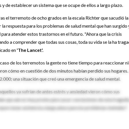
y de establecer un sistema que se ocupe de ellos a largo plazo.
tras el terremoto de ocho grados en la escala Richter que sacudió la
 la respuesta para los problemas de salud mental que han surgido 
 para atender estos trastornos en el futuro. "Ahora que la crisis
ndo a comprender que todas sus cosas, toda su vida se la ha trag
blicado en
'The Lancet'.
l caso de los terremotos la gente no tiene tiempo para reaccionar ni
ieron cómo en cuestión de dos minutos habían perdido sus hogares.
2.000; una situación que creó una emergencia de salud mental.
quellos ya sufrían de antes estrés y ansiedad vieron cómo sus
n que aún es muy pronto para sacar conclusiones de esta tragedia,
oporcionar asistencia a largo plazo para los problemas mentales".