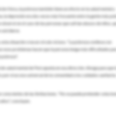
ión física, la pobreza también tiene un efecto en la salud mental y
ma, la depresión era dos veces más frecuente entre la gente más po
 observó en el caso de las personas que sufrían abusos de niños, q
suicidarse.
 esta situación crea un círculo vicioso. "La pobreza conlleva con
ez esos problemas hacen que la persona tenga más dificultades pa
e pobreza".
l de salud mental de Perú apunta en esa dirección. Aboga para que 
 por el acceso universal de la comunidad a los cuidados sanitario
n conscientes de las limitaciones. "No se puede pretender solucion
años", concluyen.