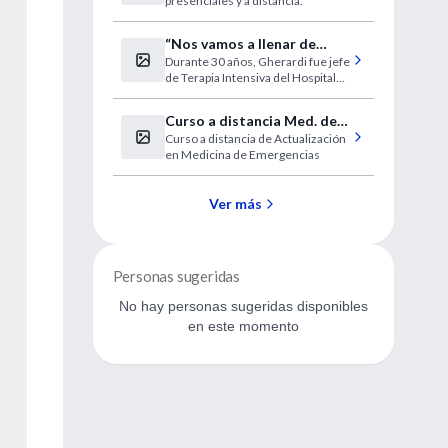
presenciales y a distancia.
“Nos vamos a llenar de
Durante 30 años, Gherardi fue jefe
enfermos en estado
de Terapia Intensiva del Hospital
vegetativo”
de Clínicas.
Curso a distancia Med. de
Curso a distancia de Actualización
Emergencias
en Medicina de Emergencias
Ver más
Personas sugeridas
No hay personas sugeridas disponibles
en este momento