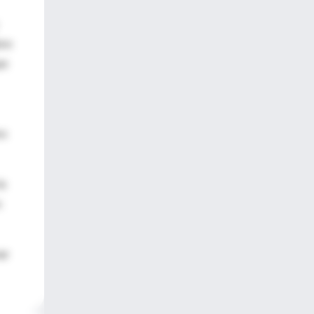
bre
ue
ra
la
s
ar