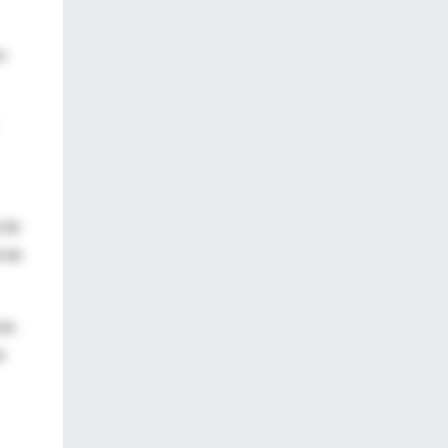
os
 de
d de
más
e