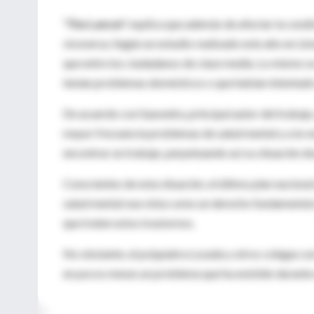
'The Lancet'
explica que además de afectar la condic
viceversa. Según un estudio realizado este año en Li
que entre los ciudadanos de clase media. Lo mismo se
tenían problemas domésticos o que habían intentado 
De acuerdo con Saavedra, principal autor del trabajo,
mayor frecuencia problemas de salud mental y a la v
encontrar un trabajo, perpetuando así su situación d
Conscientes de esta situación, el último plan naciona
salud mental sea vista como un derecho fundamental y
que traten estos trastornos.
No obstante, el psiquiatra Lozada y otros colegas so
en pocos meses un problema que ha existido durante 