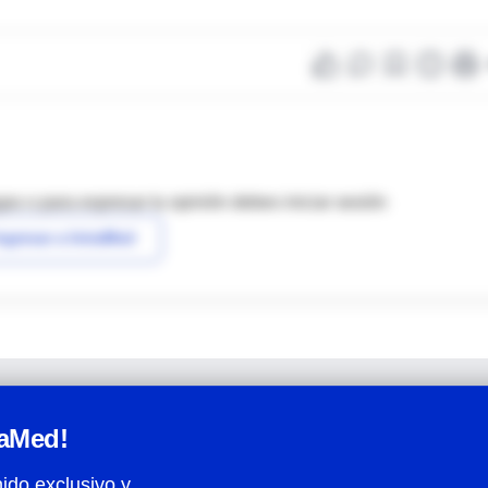
as o para expresar tu opinión debes iniciar sesión
ngresar a IntraMed
raMed!
ido exclusivo y