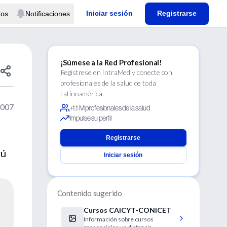
Iniciar sesión
Registrarse
tos
Notificaciones
¡Súmese a la Red Profesional!
Regístrese en IntraMed y conecte con
profesionales de la salud de toda
Latinoamérica.
2007
+1.1 M profesionales de la salud
Impulse su perfil
Registrarse
rú
Iniciar sesión
Contenido sugerido
Cursos CAICYT-CONICET
Información sobre cursos