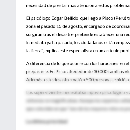
necesidad de prestar más atención a estos problemas 
El psicólogo Edgar Bellido, que llegó a Pisco (Perú) 
zona el pasado 15 de agosto, encargado de coordinar
surgirán tras el desastre, pretende establecer una red
inmediata ya ha pasado, los ciudadanos están empeza
la tierra", explica este especialista en un artículo pu
A diferencia de lo que ocurre con los huracanes, en e
prepararse. En Pisco alrededor de 30.000 familias v
Además, este desastre mató a 500 personas e hirió a 
Los supervivientes necesitaban apoyo psicológico y a
síntomas se magnificaban. Aunque los expertos señala
que coinciden en que "uno de los mayores retos es pr
La última prioridad