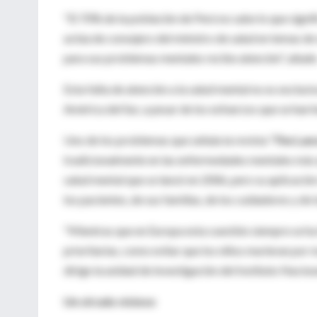
"El 70% de la población de Perú no sabe lo que signi
actúa de consejero del ministro de salud en temas de
para sus problemas mentales recibe atención", añade
Esta falta de atención a la salud mental no es exclusi
América del Sur, a pesar de los esfuerzos que se han 
Uno de los problemas que señala la revista
'The Lan
tradicionalmente en las enfermedades mentales más qu
salud mental que se lanzó en 2006, pero su aplicació
los pacientes, de sus familias, de los cuidadores y de l
"Mientras que en Europa esta cuestión siempre se h
prioritarias, como evitar que los niños murieran por 
dirige la unidad de investigación del Instituto Nac
Un círculo vicioso