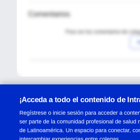
Comentarios
Para ver los comentarios de coleg
I
¡Acceda a todo el contenido de Int
Regístrese o inicie sesión para acceder a conten
ser parte de la comunidad profesional de salud 
Centro de Ayuda
de Latinoamérica. Un espacio para conectar, co
Términos y condiciones
| Políticas de privacidad
| Todos
intercambiar experiencias entre colegas.