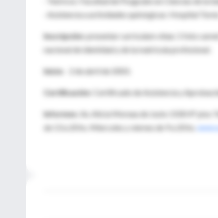
· Teóricos: Facultad de Posgrado en Ciencias de la Sa
· Asistencia a actividades quirúrgicas: Hospital Tornú
Inscripción
: presentar curriculum vitae; 1 foto carn
nacional de identidad y de la matrícula profesional.
Inicio
: 2 de abril de 2003.
Certificación
: Certificado de Asistencia y Aprobaci
Informes
: Av. Alicia Moreau de Justo 1500 4° piso 
de 13 a 20 hs. Miercoles y viernes de 9 a 20 hs.
www.u