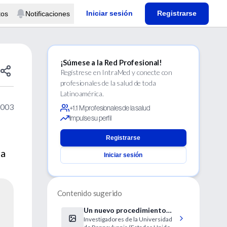
Iniciar sesión
Registrarse
tos
Notificaciones
¡Súmese a la Red Profesional!
Regístrese en IntraMed y conecte con
profesionales de la salud de toda
Latinoamérica.
2003
+1.1 M profesionales de la salud
Impulse su perfil
Registrarse
 a
Iniciar sesión
Contenido sugerido
Un nuevo procedimiento
Investigadores de la Universidad
podría mejorar las tasas de