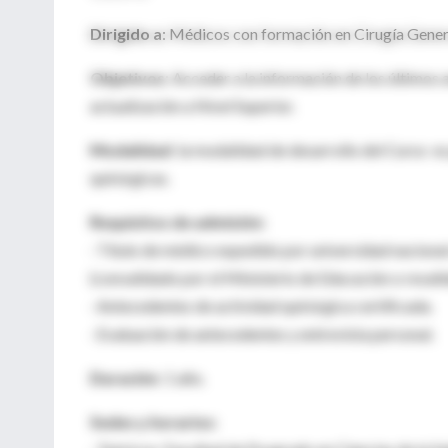
Dirigido a
: Médicos con formación en Cirugía General
Objetivos
: Acceder a la información de los últimos 
actualización a Nivel Superior.
Modalidad
: la modalidad de desarrollo del Curso es
quirúrgicas.
Requisitos de admisión
:
· Título de médico expedido por universidad nacional
(convalidado por el Ministerio de Educación o revali
· Antecedentes de actividad quirúrgica certificada.
· Evaluación de antecedentes y entrevista personal.
Duración
: 1 año.
Sedes y horarios
: