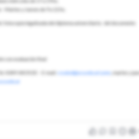
lud, miércoles de 17 a 19 hs.
 - Martes y Jueves de 9 a 12 hs.
et; fotocopia legalizada del diploma universitario; del documento
ón con evaluación final
Tel. 4349-0419/20 - E-mail:
cssalud@uca.edu.arLunes
, martes y ju
ca.edu.ar