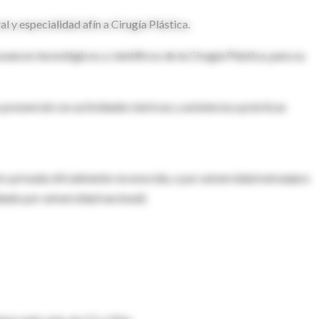
 y especialidad afín a Cirugía Plástica.
avances tecnológicos y científicos de la Cirugía Plástica, para su
 presencial con actividades teóricas y asistencia a prácticas
 o privada oficialmente reconocida, o por universidad extranjera
dado por universidad nacional).