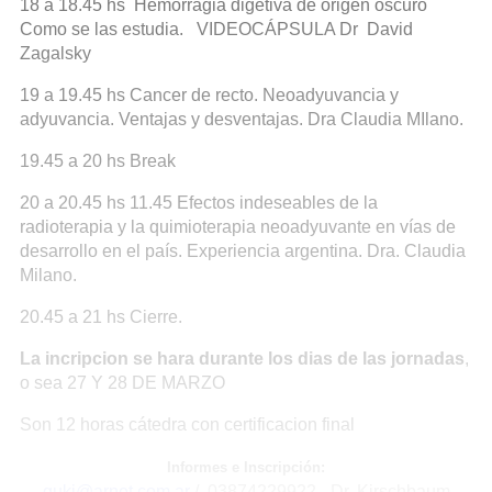
18 a 18.45 hs Hemorragia digetiva de origen oscuro
Como se las estudia. VIDEOCÁPSULA Dr David
Zagalsky
19 a 19.45 hs Cancer de recto. Neoadyuvancia y
adyuvancia. Ventajas y desventajas. Dra Claudia MIlano.
19.45 a 20 hs Break
20 a 20.45 hs 11.45 Efectos indeseables de la
radioterapia y la quimioterapia neoadyuvante en vías de
desarrollo en el país. Experiencia argentina. Dra. Claudia
Milano.
20.45 a 21 hs Cierre.
La incripcion se hara durante los dias de las jornadas
,
o sea 27 Y 28 DE MARZO
Son 12 horas cátedra con certificacion final
Informes e Inscripción:
guki@arnet.com.ar
/ 03874229922 - Dr. Kirschbaum