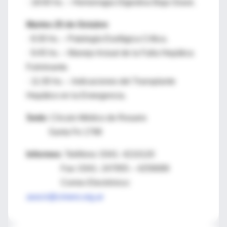
· 18:00 hs. – Hemorragia Digestiva Baja Grave.
Martes 25 de Octubre
· 8:30 hs. – Patología Esofágica Crítica.
· 9:45 hs. – Manejo Actual de la Falla Hepática
Fulminante.
· 11:30 hs. – Indicaciones del Transplante
Hepático en la Emergencia.
Sede:
Círculo Médico de Rosario
Santa Fe 1798
Informes:
Teléfono: 0341- 4210120
Fax: 0341- 247955 – 4259089
Correo Electrónico:
asocir@cimero.org.ar