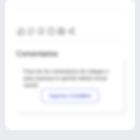
Comentarios
Para ver los comentarios de colegas o
para expresar tu opinión debes iniciar
sesión
Ingresar a IntraMed