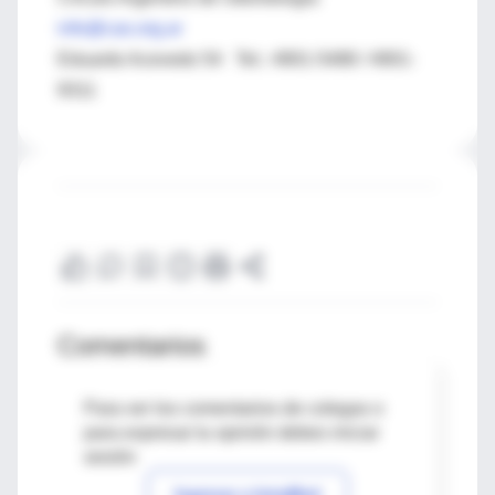
info@cao.org.ar
Eduardo Acevedo 54 Tel.: 4901-5488 / 4901-
9311
Comentarios
Para ver los comentarios de colegas o
para expresar tu opinión debes iniciar
sesión
Ingresar a IntraMed