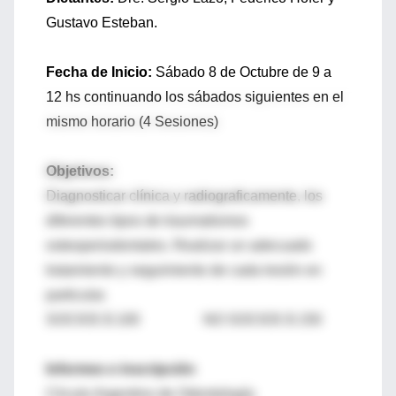
Gustavo Esteban.
Fecha de Inicio:
Sábado 8 de Octubre de 9 a
12 hs continuando los sábados siguientes en el
mismo horario (4 Sesiones)
Objetivos:
Diagnosticar clínica y radiograficamente, los
diferentes tipos de traumatismos
osteoperiodontales. Realizar un adecuado
tratamiento y seguimiento de cada lesión en
particular.
SOCIOS $ 100 NO SOCIOS $ 150
Informes e inscripción
Círculo Argentino de Odontología