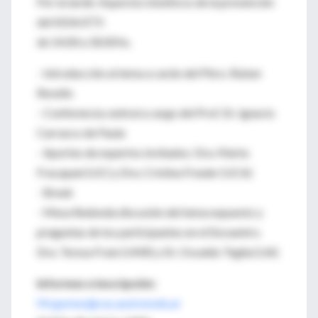
Por la tarde: Aspectos bioéticos de la prevención
del SIDA/ETS
de 14.00 a 18.00 hs.
- Introducción al tema a cardo del Pbro. Ruben
Revello
- Conferencia central a cargo del Prof. Dr. Ignacio
Carrasco de Paula
- Aportes de expertos invitados: Dra. Marta
Fracapani (UC) y Dra. Cristina Freuler (UCA)
- Break
- Mesa Redonda discusión del tema expuesto y
preguntas de los participantes en el Encuentro.
Dra. Teresa Fraix (UNR) y Dr. Osvaldo Teglia (UA)
Informes e inscripción:
Mcgomez@cas.austral.edu.ar