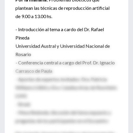
plantean las técnicas de reproducción artificial
de 9.00 a 13.00 hs.
- Introducción al tema a cardo del Dr. Rafael
Pineda
Universidad Austral y Universidad Nacional de
Rosario
- Conferencia central a cargo del Prof. Dr. Ignacio
Carrasco de Paula
- Aportes de expertos invitados: Dra. Patricia
Williams (UBA) y Dra. Catalina Arias de Ronchieto
(UM)
- Break
- Mesa Redonda: discusión del tema expuesto y
preguntas de los participantes en el Encuentro