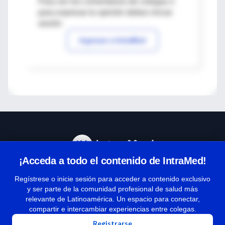
Para ver los comentarios de colegas o
para expresar tu opinión debes iniciar
sesión
Ingresar a IntraMed
¡Acceda a todo el contenido de IntraMed!
Centro de Ayuda
Regístrese o inicie sesión para acceder a contenido exclusivo
y ser parte de la comunidad profesional de salud más
relevante de Latinoamérica. Un espacio para conectar,
Términos y condiciones
compartir e intercambiar experiencias entre colegas.
| Políticas de privacidad
Registrarse