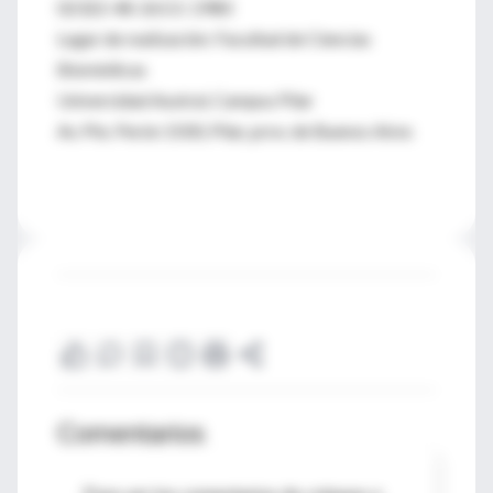
02322-48-2613 / 2980
Lugar de realización: Facultad de Ciencias
Biomédicas
Universidad Austral, Campus Pilar
Av. Pte. Perón 1500, Pilar, prov. de Buenos Aires
Comentarios