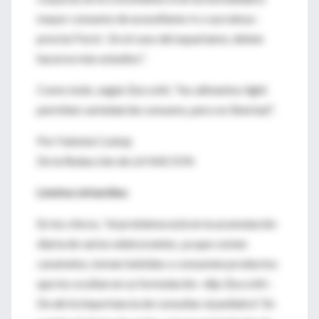
mayor consumo de acesulfame-k o sucralosa -
precisó Furst-. En el caso del aspartamo, deben
hacerse más estudios".
Como todo, según Zuccotti, "los alimentos light
permiten variedad de consumo, pero no libertad".
Por Fabiola Czubaj
De la Redacción de LA NACION
Límites infantiles
En los chicos, "el problema está en la acumulación
diaria de varios edulcorantes, ya que comen
caramelos, toman bebidas o consumen productos
que los ocultan en su formulación -dijo Zuccotti-.
De ahí la importancia de consultar al pediatra". En