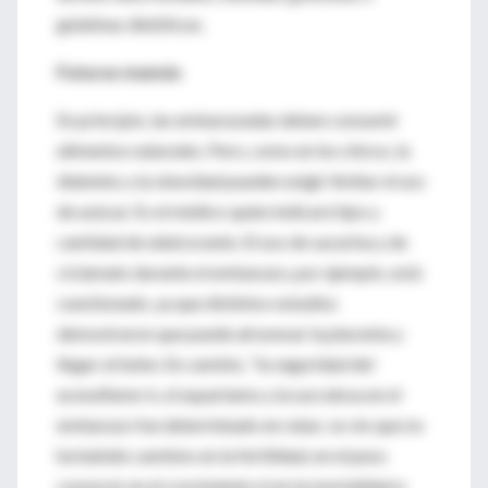
gelatinas dietéticas.
Futuras mamás
En principio, las embarazadas deben consumir
alimentos naturales. Pero, como en los chicos, la
diabetes y la obesidad pueden exigir limitar el uso
de azúcar. Es el médico quien indicará tipo y
cantidad de edulcorante. El uso de sacarina y de
ciclamato durante el embarazo, por ejemplo, está
cuestionado, ya que distintos estudios
demostraron que puede atravesar la placenta y
llegar al bebe. En cambio, "la seguridad del
acesulfame-k, el aspartamo y la sucralosa en el
embarazo fue determinado en ratas: se vio que no
ha habido cambios en la fertilidad, en el peso
corporal, en el crecimiento ni en la mortalidad a