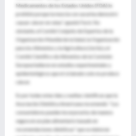
Medicamentos de los Estados Unidos (FDA) lo
prohibió porque la mezcla con sacarina demostró
causar cáncer en ratas", apuntó Furst. No
obstante, el Comité Conjunto de Expertos de la
Organización Mundial de la Salud, la Organización
para los Alimentos y la Agricultura (Jecfa) y el
Comité Científico de Alimentos de la Comisión
Europea hallaron en estudios experimentales y
epidemiológicos que el ciclamato solo no produce
cáncer.
Es por todas estas idas y vueltas científicas que la
Asociación Dietética Americana recomendó: "Los
consumidores pueden incorporarlos de manera
segura en un plan alimentario basado en
recomendaciones dietéticas" que se elaboran