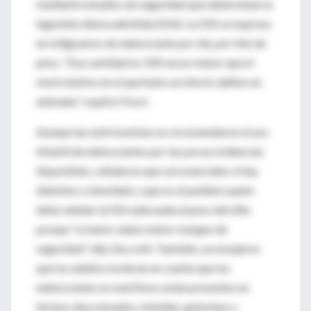
mediante estudios de seguridad que determinan la
ingestión diaria admitida (IDA). La IDA se expresa
en miligramos de edulcorante por día, por kilo de
peso. "Esa cantidad es 100 veces menor que el
nivel máximo en el que hubo un efecto dañino en
animales", explicó Furst.
Aunque las nutricionistas no recomendaron el uso
infantil de edulcorantes por las pocas evidencias
disponibles, señalaron que son esenciales si hay
diabetes u obesidad, y que es el pediatra quien
debe señalar la IDA adecuada al peso del niño
porque "a menor edad, menor margen de
seguridad", dijo Zuccotti. También, aconsejaron
que los adultos tuvieran en cuenta que los
edulcorantes no nutritivos están presentes en
lácteos descremados, bebidas, golosinas o