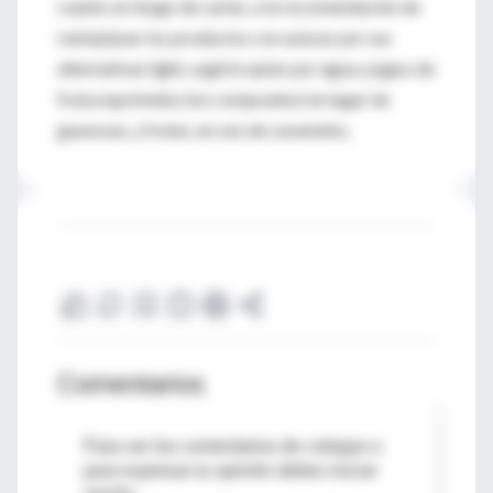
cuanto al riesgo de caries, a la recomendación de
reemplazar los productos con azúcar por sus
alternativas light, sugirió optar por agua y jugos de
fruta exprimidos (no comprados) en lugar de
gaseosas, y frutas, en vez de caramelos.
Comentarios
Para ver los comentarios de colegas o
para expresar tu opinión debes iniciar