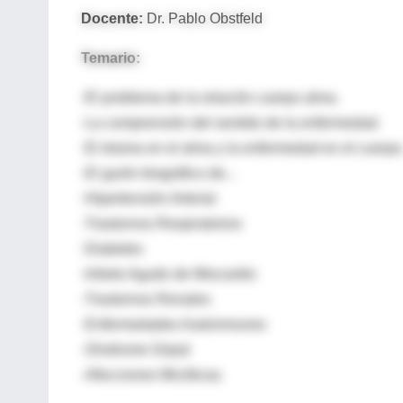
Docente:
Dr. Pablo Obstfeld
Temario:
-El problema de la relación cuerpo alma.
-La comprensión del sentido de la enfermedad.
-El drama en el alma y la enfermedad en el cuerpo
-El guión biográfico de...
-Hipertensión Arterial
-Trastornos Respiratorios
-Diabetes
-Infarto Agudo de Miocardio
-Trastornos Renales
-Enfermedades Autoinmunes
-Síndrome Gripal
-Afecciones Micóticas.