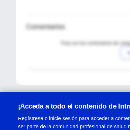
Comentarios
Para ver los comentarios de coleg
I
¡Acceda a todo el contenido de Int
Regístrese o inicie sesión para acceder a conten
ser parte de la comunidad profesional de salud 
Centro de Ayuda