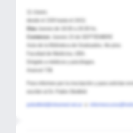
11 clases.
desde el 15/9 hasta el 24/11
Días
Jueves de 18:30 a 20:30 hs.
Comienzo:
Jueves 15 de SEPTIEMBRE
Aula de la Biblioteca de Graduados, 4to piso.
Facultad de Medicina, UBA.
Dirigido a médicos y psicólogos.
Arancel 73$
Para informes por la inscripción y para solicitar en
escribir al Dr. Pablo Obstfeld
pobstfeld@intramed.net.ar
o
informescurso@hotm