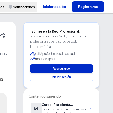
Iniciar sesión
Registrarse
tos
Notificaciones
¡Súmese a la Red Profesional!
Regístrese en IntraMed y conecte con
profesionales de la salud de toda
Latinoamérica.
2005
+1.1 M profesionales de la salud
Impulse su perfil
Registrarse
Iniciar sesión
hs
Contenido sugerido
Curso: Patología
Este interesante curso comienza
Pancreática: Clínica y