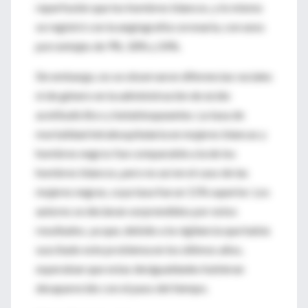
reperfusión que los hombres blancos, y lo mismo
se registró con la angiografía coronaria, con unos
porcentajes de 9%, 18% y 24%.
Sin embargo, no se observaron diferencias raciales
ni de género en la administración de ácido
acetilsalicílico y betabloqueantes. La tasa de
mortalidad intrahospitalaria en mujeres blancas y
hombres negros fue comparable a la de los
hombres blancos, pero no así en el caso de las
mujeres negras, cuya tasa fue un 11% superior. Los
autores se declaran sorprendidos por estos
resultados, ya que, debido a la vigilancia que había
suscitado este problema en los últimos años,
esperaban que estas desigualdades hubieran
desaparecido con el paso del tiempo.