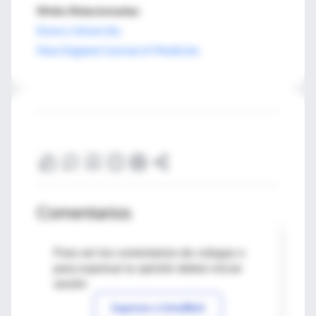
Webs Relacionadas
Emory University
New England Journal of Medicine
Comentarios
Para ver los comentarios de colegas o
para expresar tu opinión debes iniciar
sesión
Ingresar a IntraMed