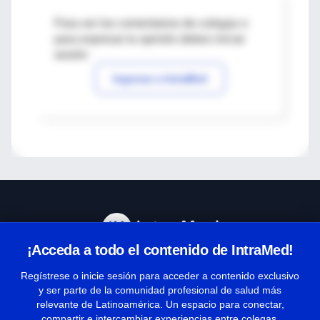
Para ver los comentarios de colegas o
para expresar tu opinión debes iniciar
sesión
Ingresar a IntraMed
¡Acceda a todo el contenido de IntraMed!
Centro de Ayuda
Regístrese o inicie sesión para acceder a contenido exclusivo
y ser parte de la comunidad profesional de salud más
relevante de Latinoamérica. Un espacio para conectar,
Términos y condiciones
compartir e intercambiar experiencias entre colegas.