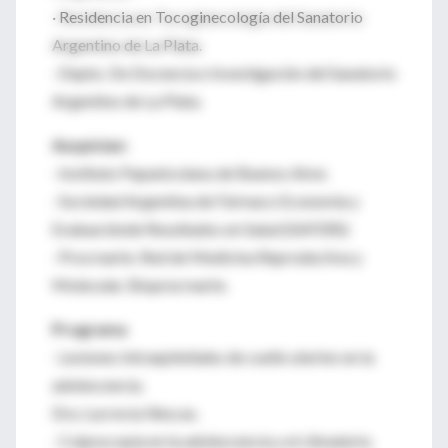
· Residencia en Tocoginecología del Sanatorio
Argentino de La Plata.
· Depto. De Docencia e Investigación del Sanatorio
Argentino de La Plata.
Auspician:
· Instituto Papanicolaou de Buenos Aires
· Sociedad Argentina de Fármaco Economía y
Evaluaciónde Resultados en Salud (SAFERS)
· Procrearte. Red de Medicina Reproductiva y
Molecular. Bioprecrearte.
Programa
· Lesiones Intraepiteliales de cuello uterino en la
adolescencia.
Dra. Lucrecia Illescas.
· Colposcopia en la adolescencia y el climaterio.