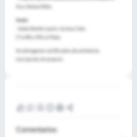
Dra. Silvina Witis.
Sede:
· Salón Benito Lynch, Jockey Club.
(7 e/48 y 49) La Plata.
Se entregaran certificados de asistencia.
Inscripción sin arancel.
Comentarios