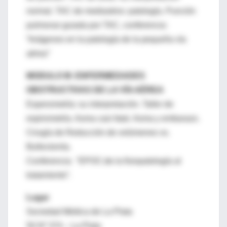
normal. TAC de mediastino: patología. Punción
pulmonar guiada por TAC, conferencia:
“Imágenes en la patología de la pequeña vía
aérea”
MODULO III: ENFERMEDADES
OBSTRUCTIVAS DE LA VÍA AÉREA
Esperometría: su interpretación. Taller de
espirometría. Asma casi fatal. Asma y embarazo.
Cirugía de Reducción de volúmenes vs.
Bullectomía.
Conferencia: “EPOC:de la fisiopatología al
tratamiento”.
Lugar
Sociedad Médica de La Plata
50 Nº 374 – La Plata