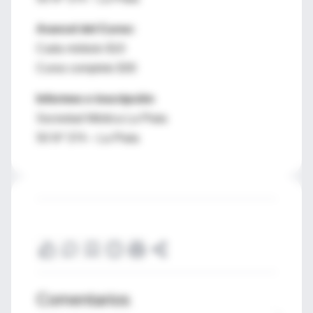
Arancel del Curso:
Cada módulo $10
Curso completo $30
Informes e inscripción
Sociedad Médica La Plata
50 Nº 374 – La Plata
Comentarios