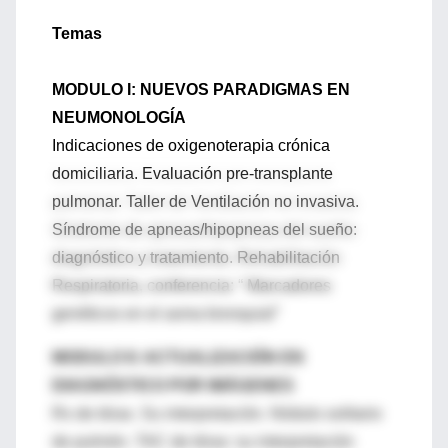
Temas
MODULO I: NUEVOS PARADIGMAS EN
NEUMONOLOGÍA
Indicaciones de oxigenoterapia crónica
domiciliaria. Evaluación pre-transplante
pulmonar. Taller de Ventilación no invasiva.
Síndrome de apneas/hipopneas del sueño:
diagnóstico y tratamiento. Rehabilitación
Respiratoria, conferencia: “ Marcadores
genéticos en el asma bronquial”
MODULO II: ACTUALIZACIÓN EN
DIAGNÓSTICO POR IMÁGENES
Rx de tórax. Su interpretación. Nódulo solitario
de pulmón. TAC de tórax: su interpretación