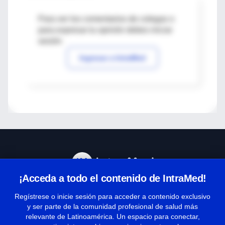
Para ver los comentarios de colegas o
para expresar tu opinión debes iniciar
sesión
Ingresar a IntraMed
¡Acceda a todo el contenido de IntraMed!
Centro de Ayuda
Regístrese o inicie sesión para acceder a contenido exclusivo
y ser parte de la comunidad profesional de salud más
relevante de Latinoamérica. Un espacio para conectar,
Términos y condiciones