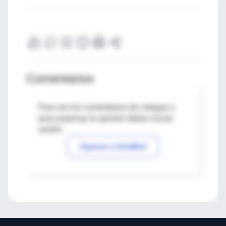
Comentarios
Para ver los comentarios de colegas o
para expresar tu opinión debes iniciar
sesión
Ingresar a IntraMed