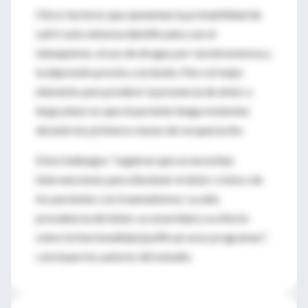
Otros factores que aumentan la probabilidad de
sufrir este síntoma identificados son el
tabaquismo, el uso de drogas por vía intravenosa y
la depresión previos a la lesión. Pero el mejor
elemento para predecir la presencia de dolor a
largo plazo es que el paciente tenga molestias
durante los primeros meses de recuperación.
Estos hallazgos "sugieren que se necesitan
intervenciones para disminuir el dolor crónico de
los pacientes con traumatismos. La alta
prevalencia del dolor, su severidad y su efecto
sobre la funcionalidad justifican esos programas",
concluyen los autores del estudio.