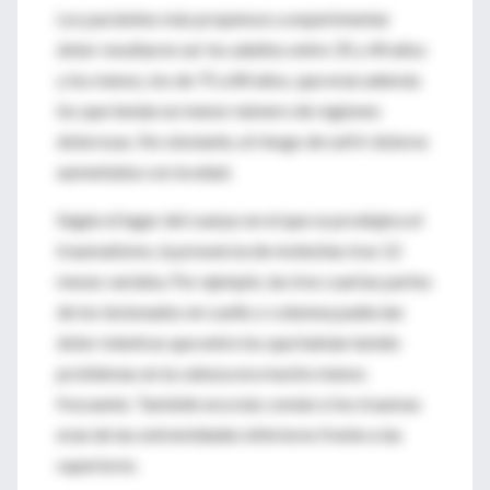
Los pacientes más propensos a experimentar
dolor resultaron ser los adultos entre 35 y 44 años
y los menos, los de 75 a 84 años, que eran además
los que tenían un menor número de regiones
dolorosas. No obstante, el riesgo de sufrir dolores
aumentaba con la edad.
Según el lugar del cuerpo en el que se produjera el
traumatismo, la presencia de molestias tras 12
meses variaba. Por ejemplo, las tres cuartas partes
de los lesionados en cuello o columna padecían
dolor mientras que entre los que habían tenido
problemas en la cabeza era mucho menos
frecuente. También era más común si los traumas
eran de las extremidades inferiores frente a las
superiores.