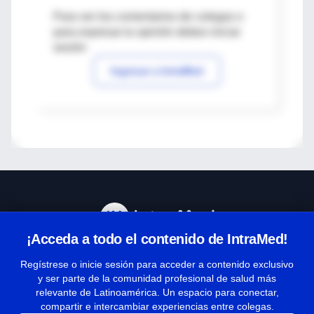
Para ver los comentarios de colegas o
para expresar tu opinión debes iniciar
sesión
Ingresar a IntraMed
¡Acceda a todo el contenido de IntraMed!
Centro de Ayuda
Regístrese o inicie sesión para acceder a contenido exclusivo
y ser parte de la comunidad profesional de salud más
relevante de Latinoamérica. Un espacio para conectar,
Términos y condiciones
compartir e intercambiar experiencias entre colegas.