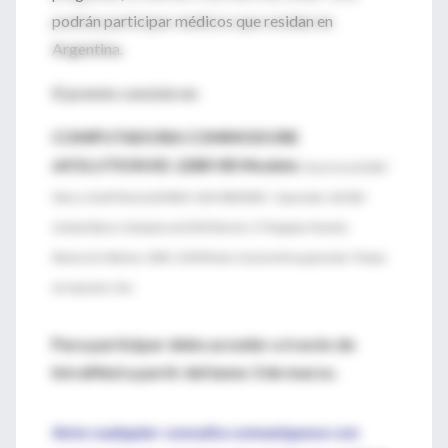
podrán participar médicos que residan en
Argentina.
El premio consiste en:
COMPUTADORA COMMODORE
eVOLUTION KE-2280 VB Modelo:
Dual Core E2180 /
Marca: Intel® Pentium®/RAM: 1024 MB DDR2 / Capacidad: 160 GB /
Unidad Óptica: Grabadora de DVD.Monitor 17 Pulgadas. Pantalla.
Resolución Máxima: 1280 x 1024Píxeles. Características generales: Tiempo
de respuesta: 5ms.
Para participar debe acceder a través de
IntraMed a partir del lunes 3 de marzo.
Ante cualquier consulta comuníquese con