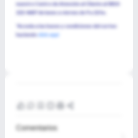
nuestro Centro de Atención al Cliente al 0810-
222-4687 de lunes a viernes de 9 a 22 hs.
*Acceda a las bases y condiciones del sorteo
haciendo
click aquí
Comentarios