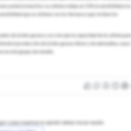
na sustancia inactiva. La cafeína redujo un 15% la sensibilidad a la
sensibilidad que se obtiene con los fármacos que reciben los
vados de ácidos grasos y se cree que la capacidad de la cafeína par
estimula la producción de ácidos grasos libres y de adrenalina, cuyos
s en este grupo de estudio.
as o para expresar tu opinión debes iniciar sesión