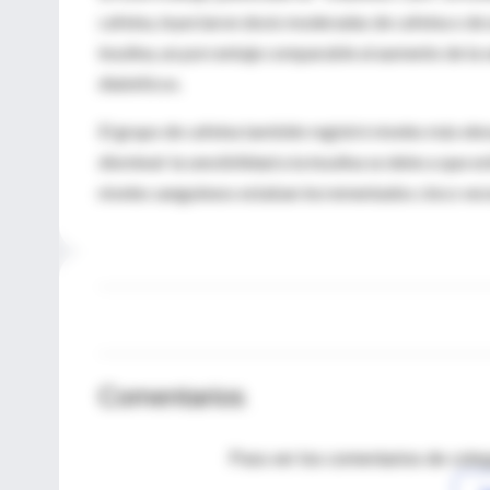
cafeína, inyectaron dosis moderadas de cafeína o de u
insulina, un porcentaje comparable al aumento de la 
diabéticos.
El grupo de cafeína también registró niveles más ele
disminuir la sensibilidad a la insulina se debe a que 
niveles sanguíneos estaban incrementados cinco vece
Comentarios
Para ver los comentarios de coleg