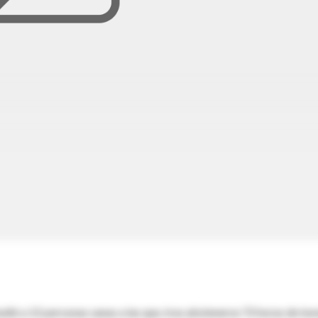
udió a 12 personas sanas a las que, tras abstenerse 72 horas de to