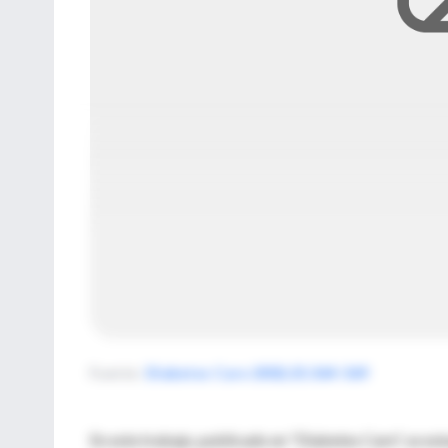
Fuente
:
Diabetes Care 2002;25:364-369
En este trabajo, publicado en "Diabetes Care", se est