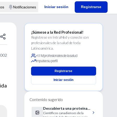
Iniciar sesión
Registrarse
tos
Notificaciones
¡Súmese a la Red Profesional!
Regístrese en IntraMed y conecte con
profesionales de la salud de toda
Latinoamérica.
2002
+1.1 M profesionales de la salud
Impulse su perfil
Registrarse
Iniciar sesión
ida
Contenido sugerido
Descubierta una proteína
Científicos canadienses de la
en la bacteria causante de