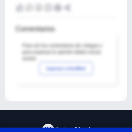
Comentarios
Para ver los comentarios de colegas o
para expresar tu opinión debes iniciar
sesión
Ingresar a IntraMed