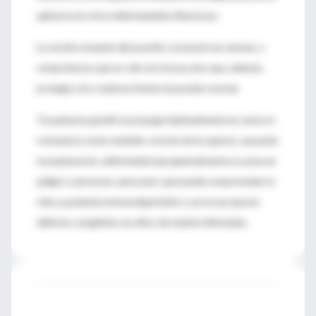
aplicarse en otras enfermedades infecciosas.
La versión mutante del parásito se inyectó en ratones, y
comprobaron que no sólo era inocua sino que, además,
protegía a los roedores frente al parásito normal.
Toxoplasma gondii se propaga habitualmente en carne no
cocinada (a veces también a través de los gatos), causando
toxoplasmosis, enfermedad que generalmente no pone en
peligro a personas sanas pero que puede comprometer la
vida a pacientes inmunodeprimidos y provocar graves
defectos congénitos en niños de madres infectadas.