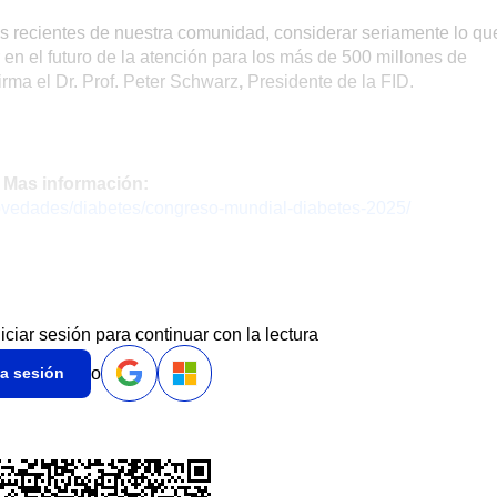
os recientes de nuestra comunidad, considerar seriamente lo qu
r en el futuro de la atención para los más de 500 millones de
rma el Dr. Prof. Peter Schwarz
,
Presidente de la FID.
Mas información:
/novedades/diabetes/congreso-mundial-diabetes-2025/
niciar sesión para continuar con la lectura
o
ia sesión