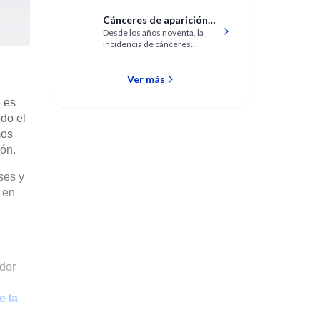
a Hispanoamérica
Cánceres de aparición
Desde los años noventa, la
temprana
incidencia de cánceres
esporádicos de aparición
temprana (EO) ha aumentado
en todo el mundo. A propósito,
Ver más
se formulan hipótesis
destinadas a definir los
 es
factores causales de esta
odo el
epidemia.
mos
ión.
ses y
 en
dor
e la