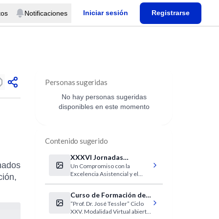
Iniciar sesión
Registrarse
tos
Notificaciones
Personas sugeridas
No hay personas sugeridas
disponibles en este momento
Contenido sugerido
XXXVI Jornadas
nados
Un Compromiso con la
Multidisciplinarias de
Excelencia Asistencial y el
ción,
Oncología
Progreso Científico
Curso de Formación de
“Prof. Dr. José Tessler” Ciclo
investigadores clínicos
XXV. Modalidad Virtual abierto