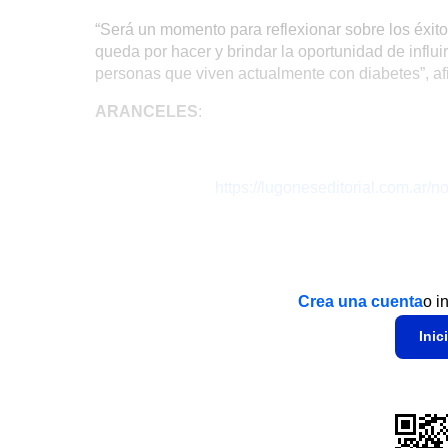
“Será un momento para reflexionar sobre los éxit
queda por hacer y brindar la oportunidad de influi
personas que viven actualmente con diabetes”, afi
ARANCELES
:
https://lugoneseditorial.com.ar
Crea una cuenta
o i
Inic