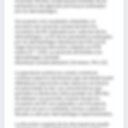
en primer término, la desviación estándar de los
parámetros de regresión de Poisson estimados
por los dermatólogos.
De acuerdo a los resultados obtenidos, se
encontró una variación sustancial entre los
recuentos de AK realizados por cada uno de los
dermatólogos. La SD de los parámetros estimados
por los dermatólogos disminuyó de 0.45 a 0.24
luego de la breve discusión conjunta, un 47%
menos (P = .076). La variación atribuible a los
dermatólogos también
disminuyó sustancialmente ( 26 menos, 94 a 12).
La queratosis actínica es común y existe un
continuo espectro de lesiones que van desde la piel
dañada por exposición solar, hasta un carcinoma
escamocelular in situ. Las características que
permiten su distinción clínica pueden ser difíciles
de delinear con precisión. A pesar de que los
recuentos de AK son realizados con frecuencia,
parecen ser poco confiables, incluso cuando es
llevado a cabo por dermatólogos experimentados.
La discusión conjunta de las discrepancias puede