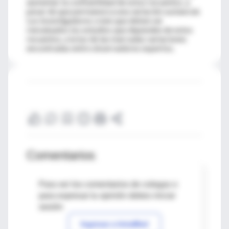
aumentar la confiabilidad de estos recuentos, a
pesar de que permanezca una variación sustancial.
Los investigadores creen que deben ser
reevaluados los estudios que dependen de estos
recuentos, a la luz de las marcadas variaciones
encontradas entre observadores expertos.
Comentarios
Para ver los comentarios de colegas o
para expresar tu opinión debes iniciar
sesión
Ingresar a IntraMed